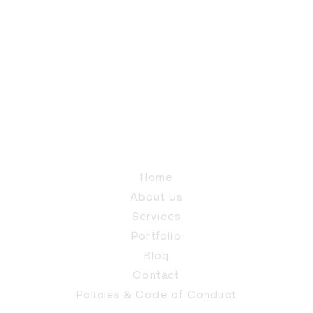
Home
About Us
Services
Portfolio
Blog
Contact
Policies & Code of Conduct