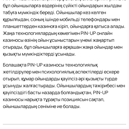
бұл ойыншыларға өздерінің сүйікті ойындарын жылдам
табуға мүмкіндік береді. Ойыншылар кез келген
құрылғыдан, соның ішінде мобильді телефондары мен
планшеттерден казиноға кіріп, ойындарға қатыса алады.
Жаңа технологиялардың көмегімен PIN-UP онлайн
казиносы өзінің ойын ұсыныстарын үнемі жаңартып
отырады, бұл ойыншыларға әрқашан жаңа ойындар мен
қызықты мүмкіндіктерді ұсынады.
Болашақта PIN-UP казиносы технологиялық
жетілдірулер мен психологиялық аспектілерді ескере
отырып, құмар ойындарды қауіпсіз әрі қызықты түрде
ұсынуды жалғастырады. Ойыншылардың тәжірибесі мен
қауіпсіздігі басты назарда болғандықтан, PIN-UP
казиносы нарықта тұрақты позициясын сақтап,
ойыншылардың сеніміне ие болады.