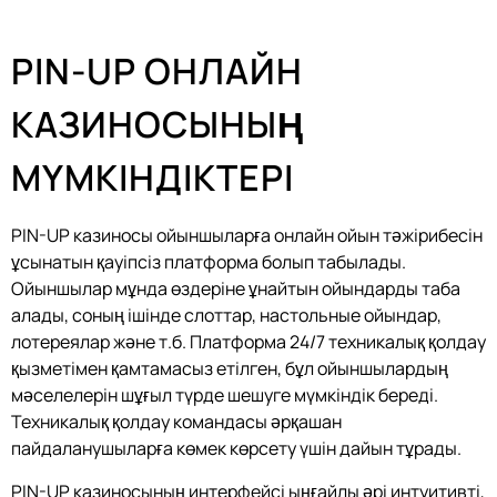
PIN-UP ОНЛАЙН
КАЗИНОСЫНЫҢ
МҮМКІНДІКТЕРІ
PIN-UP казиносы ойыншыларға онлайн ойын тәжірибесін
ұсынатын қауіпсіз платформа болып табылады.
Ойыншылар мұнда өздеріне ұнайтын ойындарды таба
алады, соның ішінде слоттар, настольные ойындар,
лотереялар және т.б. Платформа 24/7 техникалық қолдау
қызметімен қамтамасыз етілген, бұл ойыншылардың
мәселелерін шұғыл түрде шешуге мүмкіндік береді.
Техникалық қолдау командасы әрқашан
пайдаланушыларға көмек көрсету үшін дайын тұрады.
PIN-UP казиносының интерфейсі ыңғайлы әрі интуитивті,