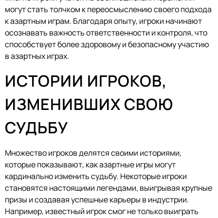
могут стать толчком к переосмыслению своего подхода
к азартным играм. Благодаря опыту, игроки начинают
осознавать важность ответственности и контроля, что
способствует более здоровому и безопасному участию
в азартных играх.
ИСТОРИИ ИГРОКОВ,
ИЗМЕНИВШИХ СВОЮ
СУДЬБУ
Множество игроков делятся своими историями,
которые показывают, как азартные игры могут
кардинально изменить судьбу. Некоторые игроки
становятся настоящими легендами, выигрывая крупные
призы и создавая успешные карьеры в индустрии.
Например, известный игрок смог не только выиграть