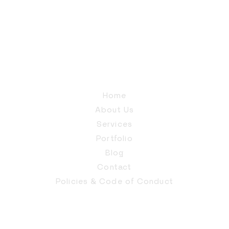
Home
About Us
Services
Portfolio
Blog
Contact
Policies & Code of Conduct