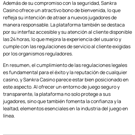
Además de su compromiso con la seguridad, Sankra
Casino ofrece un atractivo bono de bienvenida, lo que
refleja su intención de atraer a nuevos jugadores de
manera responsable. La plataforma también se destaca
por su interfaz accesible y su atención al cliente disponible
las 24 horas, lo que mejora la experiencia del usuario y
cumple con las regulaciones de servicio al cliente exigidas
por los organismos reguladores.
En resumen, el cumplimiento de las regulaciones legales
es fundamental para el éxito y la reputación de cualquier
casino, y Sankra Casino parece estar bien posicionado en
este aspecto. Al ofrecer un entorno de juego seguro y
transparente, la plataforma no solo protege a sus
jugadores, sino que también fomenta la confianza y la
lealtad, elementos esenciales en la industria del juego en
línea.