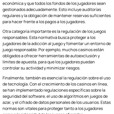
económica y que todos los fondos de los jugadores sean
gestionados adecuadamente. Esto incluye auditorías
regulares y la obligación de mantener reservas suficientes
para hacer frente a los pagos a los jugadores.
Otra categoría importante es la regulación de los juegos
responsables. Esta normativa busca proteger a los
jugadores de la adicción al juego y fomentar un entorno de
juego responsable. Por ejemplo, muchos casinos están
obligados a ofrecer herramientas de autoexclusión y
límites de apuesta, para que los jugadores puedan
controlar su actividad y minimizar riesgos.
Finalmente, también es esencial la regulación sobre el uso
de tecnología. Con el crecimiento de los casinos en línea,
se han implementado regulaciones específicas sobre la
seguridad del software, el uso de algoritmos en juegos de
azar, y el cifrado de datos personales de los usuarios. Estas
normas son vitales para proteger tanto a los jugadores