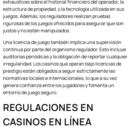
exhaustivas sobre el historial financiero del operador, la
estructura de propiedad, y la tecnología utilizada en sus
juegos. Además, los reguladores realizan pruebas
rigurosas de los juegos ofrecidos para asegurar que son
justos y no están manipulados.
Una licencia de juego también implica una supervisión
continua por parte del organismo regulador. Esto incluye
auditorías periódicas y la obligación de reportar cualquier
irregularidad. Los casinos que operan bajo licencias de
prestigio están obligados a seguir estrictamente las
normativas locales e internacionales, lo que a su vez
genera confianza entre los jugadores y fomenta un
entorno de juego seguro.
REGULACIONES EN
CASINOS EN LÍNEA