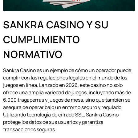
SANKRA CASINO Y SU
CUMPLIMIENTO
NORMATIVO
Sankra Casino es un ejemplo de cómo un operador puede
cumplir con las regulaciones legales en el mundo de los
juegos en línea. Lanzado en 2026, este casino no solo
ofrece una amplia variedad de juegos, incluyendo más de
6.000 tragaperras y juegos de mesa, sino que también se
asegura de operar bajo un entorno seguro y regulado.
Utilizando tecnología de cifrado SSL, Sankra Casino
protege los datos de sus usuarios y garantiza
transacciones seguras.