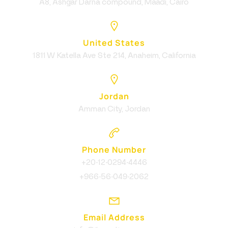
A8, Ashgar Darna compound, Maadi, Cairo
United States
1811 W Katella Ave Ste 214, Anaheim, California
Jordan
Amman City, Jordan
Phone Number
+20-12-0294-4446
+966-56-049-2062
Email Address