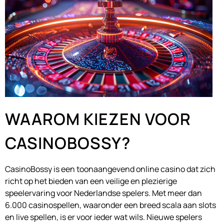
WAAROM KIEZEN VOOR
CASINOBOSSY?
CasinoBossy is een toonaangevend online casino dat zich
richt op het bieden van een veilige en plezierige
speelervaring voor Nederlandse spelers. Met meer dan
6.000 casinospellen, waaronder een breed scala aan slots
en live spellen, is er voor ieder wat wils. Nieuwe spelers