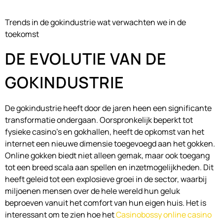
Trends in de gokindustrie wat verwachten we in de
toekomst
DE EVOLUTIE VAN DE
GOKINDUSTRIE
De gokindustrie heeft door de jaren heen een significante
transformatie ondergaan. Oorspronkelijk beperkt tot
fysieke casino’s en gokhallen, heeft de opkomst van het
internet een nieuwe dimensie toegevoegd aan het gokken.
Online gokken biedt niet alleen gemak, maar ook toegang
tot een breed scala aan spellen en inzetmogelijkheden. Dit
heeft geleid tot een explosieve groei in de sector, waarbij
miljoenen mensen over de hele wereld hun geluk
beproeven vanuit het comfort van hun eigen huis. Het is
interessant om te zien hoe het
Casinobossy online casino