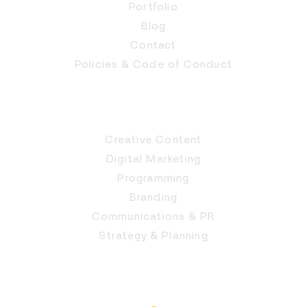
Portfolio
Blog
Contact
Policies & Code of Conduct
Creative Content
Digital Marketing
Programming
Branding
Communications & PR
Strategy & Planning