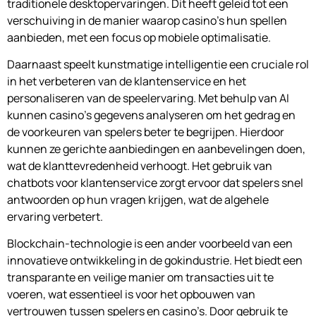
traditionele desktopervaringen. Dit heeft geleid tot een
verschuiving in de manier waarop casino’s hun spellen
aanbieden, met een focus op mobiele optimalisatie.
Daarnaast speelt kunstmatige intelligentie een cruciale rol
in het verbeteren van de klantenservice en het
personaliseren van de speelervaring. Met behulp van AI
kunnen casino’s gegevens analyseren om het gedrag en
de voorkeuren van spelers beter te begrijpen. Hierdoor
kunnen ze gerichte aanbiedingen en aanbevelingen doen,
wat de klanttevredenheid verhoogt. Het gebruik van
chatbots voor klantenservice zorgt ervoor dat spelers snel
antwoorden op hun vragen krijgen, wat de algehele
ervaring verbetert.
Blockchain-technologie is een ander voorbeeld van een
innovatieve ontwikkeling in de gokindustrie. Het biedt een
transparante en veilige manier om transacties uit te
voeren, wat essentieel is voor het opbouwen van
vertrouwen tussen spelers en casino’s. Door gebruik te