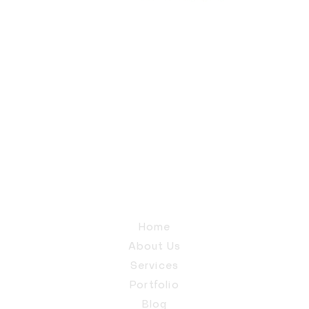
Home
About Us
Services
Portfolio
Blog