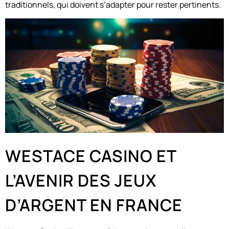
traditionnels, qui doivent s’adapter pour rester pertinents.
WESTACE CASINO ET
L’AVENIR DES JEUX
D’ARGENT EN FRANCE