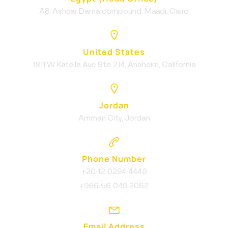
A8, Ashgar Darna compound, Maadi, Cairo
United States
1811 W Katella Ave Ste 214, Anaheim, California
Jordan
Amman City, Jordan
Phone Number
+20-12-0294-4446
+966-56-049-2062
Email Address