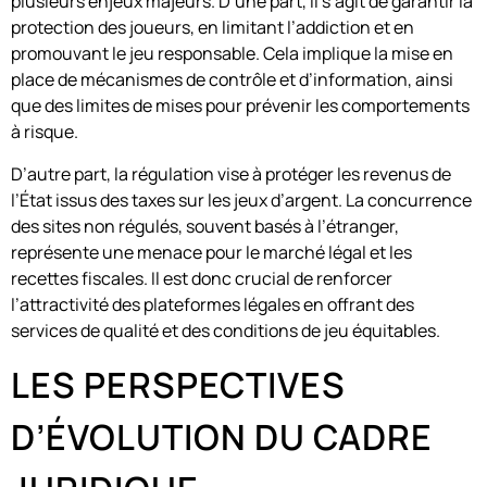
plusieurs enjeux majeurs. D’une part, il s’agit de garantir la
protection des joueurs, en limitant l’addiction et en
promouvant le jeu responsable. Cela implique la mise en
place de mécanismes de contrôle et d’information, ainsi
que des limites de mises pour prévenir les comportements
à risque.
D’autre part, la régulation vise à protéger les revenus de
l’État issus des taxes sur les jeux d’argent. La concurrence
des sites non régulés, souvent basés à l’étranger,
représente une menace pour le marché légal et les
recettes fiscales. Il est donc crucial de renforcer
l’attractivité des plateformes légales en offrant des
services de qualité et des conditions de jeu équitables.
LES PERSPECTIVES
D’ÉVOLUTION DU CADRE