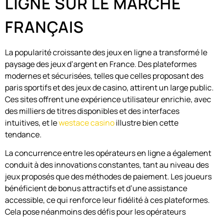
LIGNE SUR LE MARCHÉ
FRANÇAIS
La popularité croissante des jeux en ligne a transformé le
paysage des jeux d’argent en France. Des plateformes
modernes et sécurisées, telles que celles proposant des
paris sportifs et des jeux de casino, attirent un large public.
Ces sites offrent une expérience utilisateur enrichie, avec
des milliers de titres disponibles et des interfaces
intuitives, et le
westace casino
illustre bien cette
tendance.
La concurrence entre les opérateurs en ligne a également
conduit à des innovations constantes, tant au niveau des
jeux proposés que des méthodes de paiement. Les joueurs
bénéficient de bonus attractifs et d’une assistance
accessible, ce qui renforce leur fidélité à ces plateformes.
Cela pose néanmoins des défis pour les opérateurs