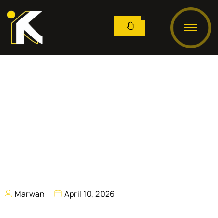
Marwan
April 10, 2026