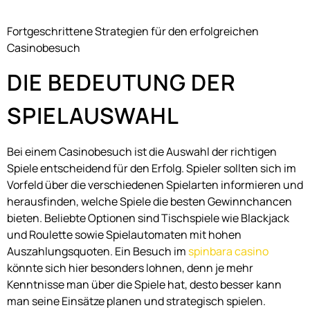
Fortgeschrittene Strategien für den erfolgreichen
Casinobesuch
DIE BEDEUTUNG DER
SPIELAUSWAHL
Bei einem Casinobesuch ist die Auswahl der richtigen
Spiele entscheidend für den Erfolg. Spieler sollten sich im
Vorfeld über die verschiedenen Spielarten informieren und
herausfinden, welche Spiele die besten Gewinnchancen
bieten. Beliebte Optionen sind Tischspiele wie Blackjack
und Roulette sowie Spielautomaten mit hohen
Auszahlungsquoten. Ein Besuch im
spinbara casino
könnte sich hier besonders lohnen, denn je mehr
Kenntnisse man über die Spiele hat, desto besser kann
man seine Einsätze planen und strategisch spielen.