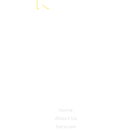
Home
About Us
Services