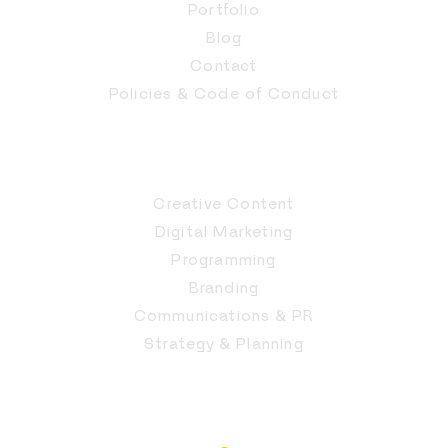
Portfolio
Blog
Contact
Policies & Code of Conduct
Creative Content
Digital Marketing
Programming
Branding
Communications & PR
Strategy & Planning