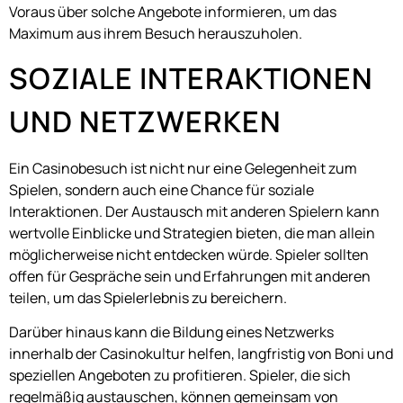
Voraus über solche Angebote informieren, um das
Maximum aus ihrem Besuch herauszuholen.
SOZIALE INTERAKTIONEN
UND NETZWERKEN
Ein Casinobesuch ist nicht nur eine Gelegenheit zum
Spielen, sondern auch eine Chance für soziale
Interaktionen. Der Austausch mit anderen Spielern kann
wertvolle Einblicke und Strategien bieten, die man allein
möglicherweise nicht entdecken würde. Spieler sollten
offen für Gespräche sein und Erfahrungen mit anderen
teilen, um das Spielerlebnis zu bereichern.
Darüber hinaus kann die Bildung eines Netzwerks
innerhalb der Casinokultur helfen, langfristig von Boni und
speziellen Angeboten zu profitieren. Spieler, die sich
regelmäßig austauschen, können gemeinsam von