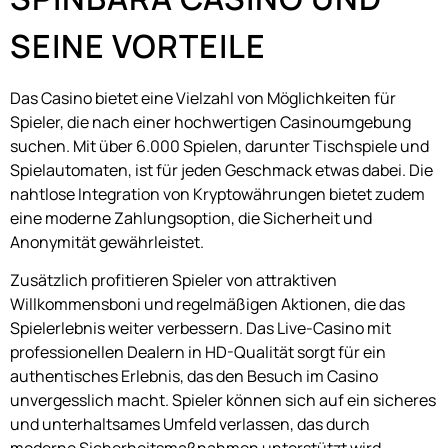
SEINE VORTEILE
Das Casino bietet eine Vielzahl von Möglichkeiten für
Spieler, die nach einer hochwertigen Casinoumgebung
suchen. Mit über 6.000 Spielen, darunter Tischspiele und
Spielautomaten, ist für jeden Geschmack etwas dabei. Die
nahtlose Integration von Kryptowährungen bietet zudem
eine moderne Zahlungsoption, die Sicherheit und
Anonymität gewährleistet.
Zusätzlich profitieren Spieler von attraktiven
Willkommensboni und regelmäßigen Aktionen, die das
Spielerlebnis weiter verbessern. Das Live-Casino mit
professionellen Dealern in HD-Qualität sorgt für ein
authentisches Erlebnis, das den Besuch im Casino
unvergesslich macht. Spieler können sich auf ein sicheres
und unterhaltsames Umfeld verlassen, das durch
moderne Sicherheitsmaßnahmen unterstützt wird.