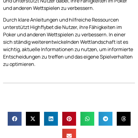
und unterstützt Nutzer dabei, ihre Fähigkeiten im Poker
und anderen Wettspielen zu verbessern.
Durch klare Anleitungen und hilfreiche Ressourcen
unterstützt Highflybet die Nutzer, ihre Fähigkeiten im
Poker und anderen Wettspielen zu verbessern. In einer
sich ständig weiterentwickelnden Wettlandschaft ist es
wichtig, aktuelle Informationen zu nutzen, um informierte
Entscheidungen zu treffen und das eigene Spielverhalten
zu optimieren.