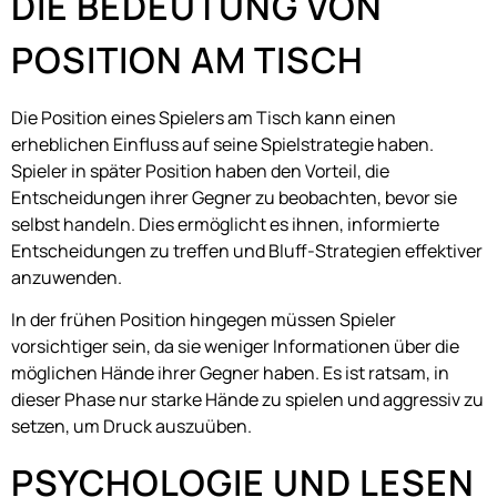
DIE BEDEUTUNG VON
POSITION AM TISCH
Die Position eines Spielers am Tisch kann einen
erheblichen Einfluss auf seine Spielstrategie haben.
Spieler in später Position haben den Vorteil, die
Entscheidungen ihrer Gegner zu beobachten, bevor sie
selbst handeln. Dies ermöglicht es ihnen, informierte
Entscheidungen zu treffen und Bluff-Strategien effektiver
anzuwenden.
In der frühen Position hingegen müssen Spieler
vorsichtiger sein, da sie weniger Informationen über die
möglichen Hände ihrer Gegner haben. Es ist ratsam, in
dieser Phase nur starke Hände zu spielen und aggressiv zu
setzen, um Druck auszuüben.
PSYCHOLOGIE UND LESEN