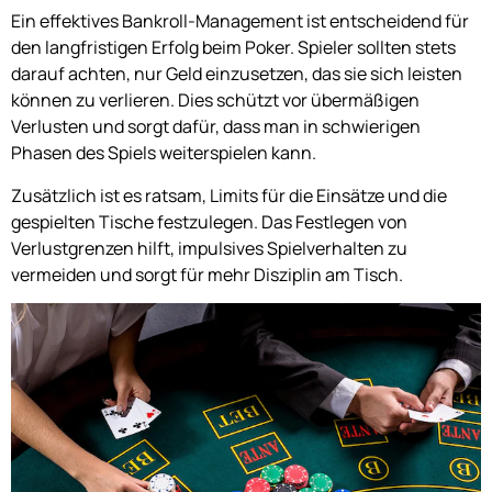
Ein effektives Bankroll-Management ist entscheidend für
den langfristigen Erfolg beim Poker. Spieler sollten stets
darauf achten, nur Geld einzusetzen, das sie sich leisten
können zu verlieren. Dies schützt vor übermäßigen
Verlusten und sorgt dafür, dass man in schwierigen
Phasen des Spiels weiterspielen kann.
Zusätzlich ist es ratsam, Limits für die Einsätze und die
gespielten Tische festzulegen. Das Festlegen von
Verlustgrenzen hilft, impulsives Spielverhalten zu
vermeiden und sorgt für mehr Disziplin am Tisch.