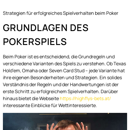
Strategien für erfolgreiches Spielverhalten beim Poker
GRUNDLAGEN DES
POKERSPIELS
Beim Poker ist es entscheidend, die Grundregeln und
verschiedene Varianten des Spiels zu verstehen. Ob Texas
Hold’em, Omaha oder Seven Card Stud – jede Variante hat
ihre eigenen Besonderheiten und Strategien. Ein solides
Verständnis der Regeln und der Handwertungen ist der
erste Schritt zu erfolgreichem Spielverhalten. Darüber
hinaus bietet die Webseite
https://highflys-bets.at/
interessante Einblicke für Wettinteressierte.