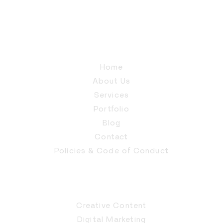
Home
About Us
Services
Portfolio
Blog
Contact
Policies & Code of Conduct
Creative Content
Digital Marketing