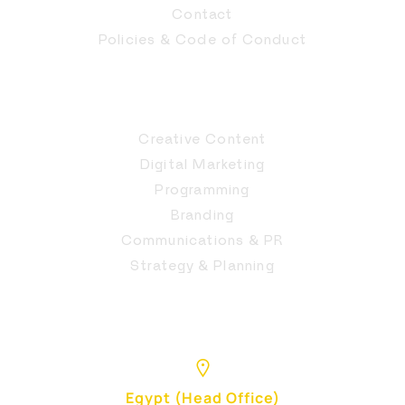
Contact
Policies & Code of Conduct
Creative Content
Digital Marketing
Programming
Branding
Communications & PR
Strategy & Planning
Egypt (Head Office)