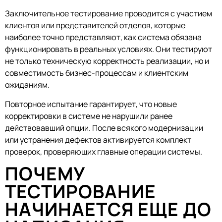
Заключительное тестирование проводится с участием
клиентов или представителей отделов, которые
наиболее точно представляют, как система обязана
функционировать в реальных условиях. Они тестируют
не только техническую корректность реализации, но и
совместимость бизнес-процессам и клиентским
ожиданиям.
Повторное испытание гарантирует, что новые
корректировки в системе не нарушили ранее
действовавший опции. После всякого модернизации
или устранения дефектов активируется комплект
проверок, проверяющих главные операции системы.
ПОЧЕМУ
ТЕСТИРОВАНИЕ
НАЧИНАЕТСЯ ЕЩЕ ДО