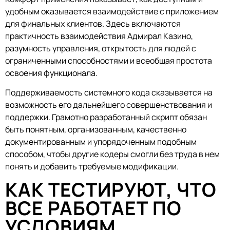
удобным оказывается взаимодействие с приложением
для финальных клиентов. Здесь включаются
практичность взаимодействия Адмирал Казино,
разумность управления, открытость для людей с
ограниченными способностями и всеобщая простота
освоения функционала.
Поддерживаемость системного кода сказывается на
возможность его дальнейшего совершенствования и
поддержки. Грамотно разработанный скрипт обязан
быть понятным, организованным, качественно
документированным и упорядоченным подобным
способом, чтобы другие кодеры смогли без труда в нем
понять и добавить требуемые модификации.
КАК ТЕСТИРУЮТ, ЧТО
ВСЕ РАБОТАЕТ ПО
УСЛОВИЯМ