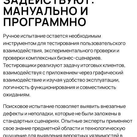
МАНУАЛЬНО И
ПРОГРАММНО
Ручное испытание остается необходимым
инструментом для тестирования пользовательского
взаимодействия, экспериментального проверки и
проверки комплексных бизнес-сценариев.
Тестировщики реализуют задачу итоговых клиентов,
взаимодействуя с приложением через графический
взаимодействие и изучая удобство эксплуатации,
логичность функционирования и совместимость
ожиданиям.
Поисковое испытание позволяет выявить внезапные
дефекты и неполадки, которые не были заложены в
стандартных сценариях. Опытные эксперты применяют
свое знание предметной области и технологическую
ощущение для выявления вероятных уязвимостей в