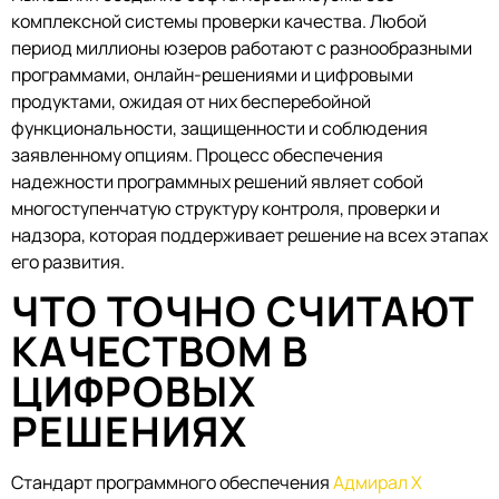
комплексной системы проверки качества. Любой
период миллионы юзеров работают с разнообразными
программами, онлайн-решениями и цифровыми
продуктами, ожидая от них бесперебойной
функциональности, защищенности и соблюдения
заявленному опциям. Процесс обеспечения
надежности программных решений являет собой
многоступенчатую структуру контроля, проверки и
надзора, которая поддерживает решение на всех этапах
его развития.
ЧТО ТОЧНО СЧИТАЮТ
КАЧЕСТВОМ В
ЦИФРОВЫХ
РЕШЕНИЯХ
Стандарт программного обеспечения
Адмирал Х