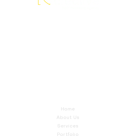
Home
About Us
Services
Portfolio