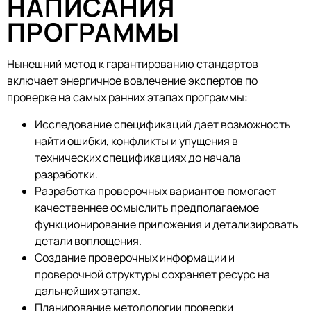
НАПИСАНИЯ
ПРОГРАММЫ
Нынешний метод к гарантированию стандартов
включает энергичное вовлечение экспертов по
проверке на самых ранних этапах программы:
Исследование спецификаций дает возможность
найти ошибки, конфликты и упущения в
технических спецификациях до начала
разработки.
Разработка проверочных вариантов помогает
качественнее осмыслить предполагаемое
функционирование приложения и детализировать
детали воплощения.
Создание проверочных информации и
проверочной структуры сохраняет ресурс на
дальнейших этапах.
Планирование методологии проверки