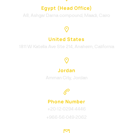
Egypt (Head Office)
A8, Ashgar Darna compound, Maadi, Cairo
United States
1811 W Katella Ave Ste 214, Anaheim, California
Jordan
Amman City, Jordan
Phone Number
+20-12-0294-4446
+966-56-049-2062