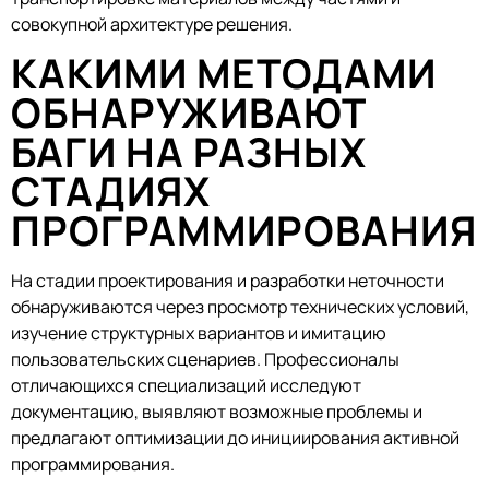
совокупной архитектуре решения.
КАКИМИ МЕТОДАМИ
ОБНАРУЖИВАЮТ
БАГИ НА РАЗНЫХ
СТАДИЯХ
ПРОГРАММИРОВАНИЯ
На стадии проектирования и разработки неточности
обнаруживаются через просмотр технических условий,
изучение структурных вариантов и имитацию
пользовательских сценариев. Профессионалы
отличающихся специализаций исследуют
документацию, выявляют возможные проблемы и
предлагают оптимизации до инициирования активной
программирования.