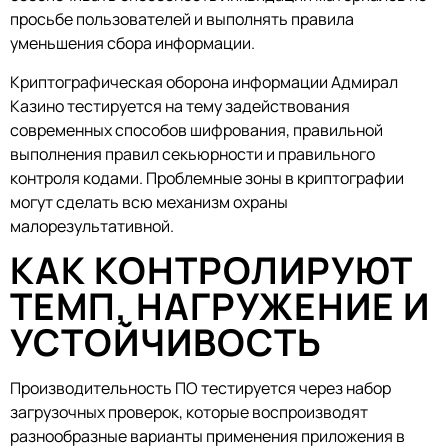
просьбе пользователей и выполнять правила
уменьшения сбора информации.
Криптографическая оборона информации Адмирал
Казино тестируется на тему задействования
современных способов шифрования, правильной
выполнения правил секьюрности и правильного
контроля кодами. Проблемные зоны в криптографии
могут сделать всю механизм охраны
малорезультативной.
КАК КОНТРОЛИРУЮТ
ТЕМП, НАГРУЖЕНИЕ И
УСТОЙЧИВОСТЬ
Производительность ПО тестируется через набор
загрузочных проверок, которые воспроизводят
разнообразные варианты применения приложения в