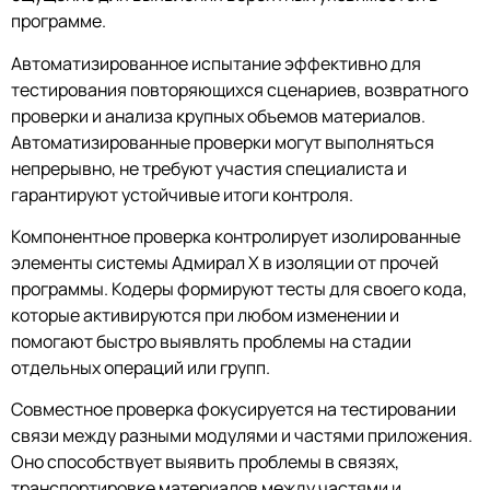
программе.
Автоматизированное испытание эффективно для
тестирования повторяющихся сценариев, возвратного
проверки и анализа крупных объемов материалов.
Автоматизированные проверки могут выполняться
непрерывно, не требуют участия специалиста и
гарантируют устойчивые итоги контроля.
Компонентное проверка контролирует изолированные
элементы системы Адмирал Х в изоляции от прочей
программы. Кодеры формируют тесты для своего кода,
которые активируются при любом изменении и
помогают быстро выявлять проблемы на стадии
отдельных операций или групп.
Совместное проверка фокусируется на тестировании
связи между разными модулями и частями приложения.
Оно способствует выявить проблемы в связях,
транспортировке материалов между частями и