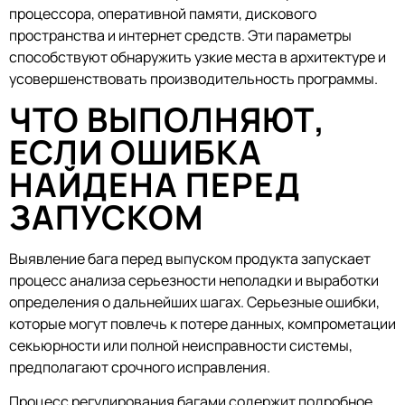
процессора, оперативной памяти, дискового
пространства и интернет средств. Эти параметры
способствуют обнаружить узкие места в архитектуре и
усовершенствовать производительность программы.
ЧТО ВЫПОЛНЯЮТ,
ЕСЛИ ОШИБКА
НАЙДЕНА ПЕРЕД
ЗАПУСКОМ
Выявление бага перед выпуском продукта запускает
процесс анализа серьезности неполадки и выработки
определения о дальнейших шагах. Серьезные ошибки,
которые могут повлечь к потере данных, компрометации
секьюрности или полной неисправности системы,
предполагают срочного исправления.
Процесс регулирования багами содержит подробное