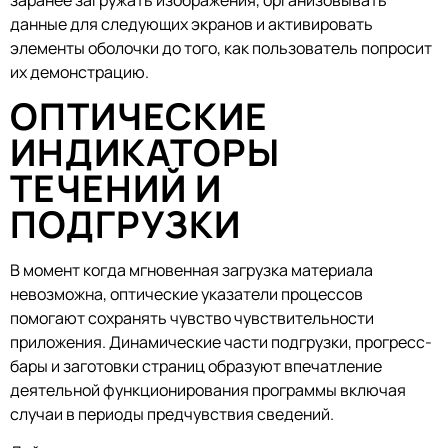
данные для следующих экранов и активировать
элементы оболочки до того, как пользователь попросит
их демонстрацию.
ОПТИЧЕСКИЕ
ИНДИКАТОРЫ
ТЕЧЕНИЙ И
ПОДГРУЗКИ
В момент когда мгновенная загрузка материала
невозможна, оптические указатели процессов
помогают сохранять чувство чувствительности
приложения. Динамические части подгрузки, прогресс-
бары и заготовки страниц образуют впечатление
деятельной функционирования программы включая
случаи в периоды предчувствия сведений.