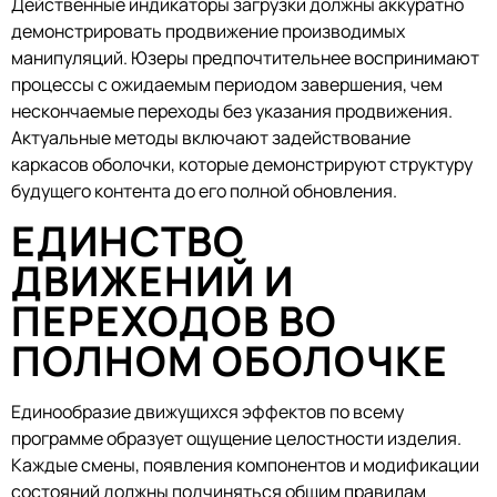
Действенные индикаторы загрузки должны аккуратно
демонстрировать продвижение производимых
манипуляций. Юзеры предпочтительнее воспринимают
процессы с ожидаемым периодом завершения, чем
нескончаемые переходы без указания продвижения.
Актуальные методы включают задействование
каркасов оболочки, которые демонстрируют структуру
будущего контента до его полной обновления.
ЕДИНСТВО
ДВИЖЕНИЙ И
ПЕРЕХОДОВ ВО
ПОЛНОМ ОБОЛОЧКЕ
Единообразие движущихся эффектов по всему
программе образует ощущение целостности изделия.
Каждые смены, появления компонентов и модификации
состояний должны подчиняться общим правилам