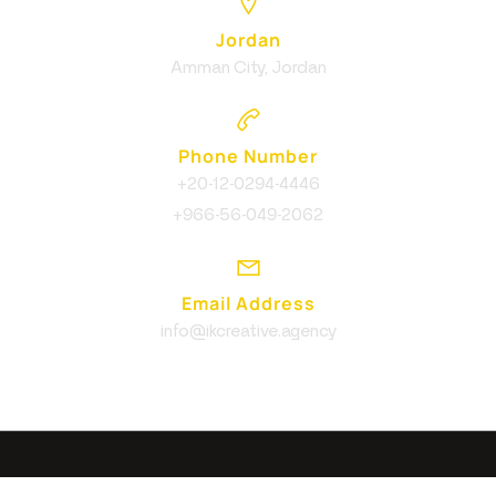
Jordan
Amman City, Jordan
Phone Number
+20-12-0294-4446
+966-56-049-2062
Email Address
info@ikcreative.agency