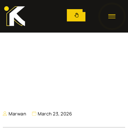
Marwan
March 23, 2026