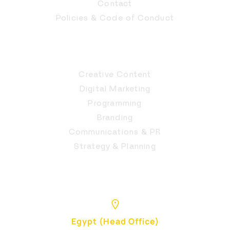
Contact
Policies & Code of Conduct
Creative Content
Digital Marketing
Programming
Branding
Communications & PR
Strategy & Planning
Egypt (Head Office)