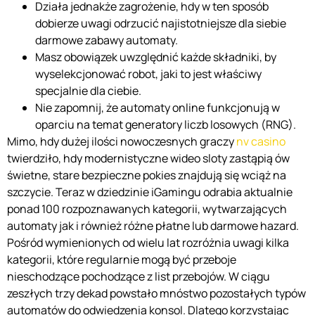
Działa jednakże zagrożenie, hdy w ten sposób
dobierze uwagi odrzucić najistotniejsze dla siebie
darmowe zabawy automaty.
Masz obowiązek uwzględnić każde składniki, by
wyselekcjonować robot, jaki to jest właściwy
specjalnie dla ciebie.
Nie zapomnij, że automaty online funkcjonują w
oparciu na temat generatory liczb losowych (RNG).
Mimo, hdy dużej ilości nowoczesnych graczy
nv casino
twierdziło, hdy modernistyczne wideo sloty zastąpią ów
świetne, stare bezpieczne pokies znajdują się wciąż na
szczycie. Teraz w dziedzinie iGamingu odrabia aktualnie
ponad 100 rozpoznawanych kategorii, wytwarzających
automaty jak i również różne płatne lub darmowe hazard.
Pośród wymienionych od wielu lat rozróżnia uwagi kilka
kategorii, które regularnie mogą być przeboje
nieschodzące pochodzące z list przebojów. W ciągu
zeszłych trzy dekad powstało mnóstwo pozostałych typów
automatów do odwiedzenia konsol. Dlatego korzystając