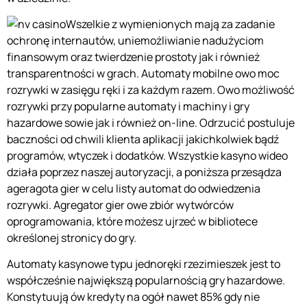
Wszelkie z wymienionych mają za zadanie
ochronę internautów, uniemożliwianie nadużyciom
finansowym oraz twierdzenie prostoty jak i również
transparentności w grach. Automaty mobilne owo moc
rozrywki w zasięgu ręki i za każdym razem. Owo możliwość
rozrywki przy popularne automaty i machiny i gry
hazardowe sowie jak i również on-line. Odrzucić postuluje
baczności od chwili klienta aplikacji jakichkolwiek bądź
programów, wtyczek i dodatków. Wszystkie kasyno wideo
działa poprzez naszej autoryzacji, a poniższa przesądza
ageragota gier w celu listy automat do odwiedzenia
rozrywki. Agregator gier owe zbiór wytwórców
oprogramowania, które możesz ujrzeć w bibliotece
określonej stronicy do gry.
Automaty kasynowe typu jednoręki rzezimieszek jest to
współcześnie największą popularnością gry hazardowe.
Konstytuują ów kredyty na ogół nawet 85% gdy nie