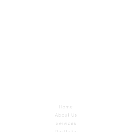
Home
About Us
Services
Portfolio