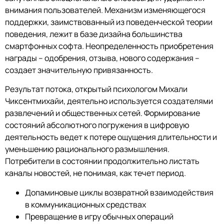
внимания пользователей. Механизм изменяющегося
поддержки, заимствованный из поведенческой теории
поведения, лежит в базе дизайна большинства
смартфонных софта. Неопределенность приобретения
награды – одобрения, отзыва, нового содержания –
создает значительную привязанность.
Результат потока, открытый психологом Михали
Чиксентмихайи, деятельно используется создателями
развлечений и общественных сетей. Формирование
состояний абсолютного погружения в цифровую
деятельность ведет к потере ощущения длительности и
уменьшению рационального размышления.
Потребители в состоянии продолжительно листать
каналы новостей, не понимая, как течет период.
Допаминовые циклы возвратной взаимодействия
в коммуникационных средствах
Превращение в игру обычных операций