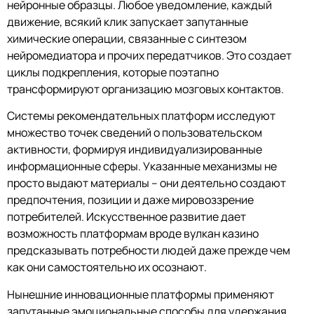
нейронные образцы. Любое уведомление, каждый
движение, всякий клик запускает запутанные
химические операции, связанные с синтезом
нейромедиатора и прочих передатчиков. Это создает
циклы подкрепления, которые поэтапно
трансформируют организацию мозговых контактов.
Системы рекомендательных платформ исследуют
множество точек сведений о пользовательском
активности, формируя индивидуализированные
информационные сферы. Указанные механизмы не
просто выдают материалы – они деятельно создают
предпочтения, позиции и даже мировоззрение
потребителей. Искусственное развитие дает
возможность платформам вроде вулкан казино
предсказывать потребности людей даже прежде чем
как они самостоятельно их осознают.
Нынешние инновационные платформы применяют
запутанные эмоциональные способы для удержания