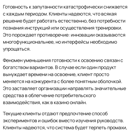
Готовность к запутанности катастрофически снижается
с каждым периодом. Клиенты надеются, что всякая
решение будет работать естественно, без потребности
познания инструкций или осуществления тренировки.
Это порождает противоречие: инновации оказываются
многофункциональнее, но интерфейсы необходимо
упрощаться.
Феномен уменьшения готовности к освоению связан с
богатством вариантов. В случае если один продукт
вынуждает времени на освоение, клиент просто
меняется на конкурента с более понятным оболочкой.
Это заставляет организации направлять значительные
средства в облегчение потребительского
взаимодействия, как в казино онлайн.
Текущие клиенты отдают предпочтение способ
экспериментов и ошибок вместо изучения руководств.
Клиенты надеются, что система будет терпеть промахи,