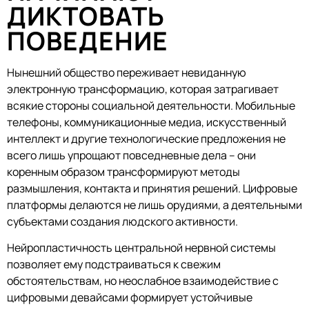
ДИКТОВАТЬ
ПОВЕДЕНИЕ
Нынешний общество переживает невиданную
электронную трансформацию, которая затрагивает
всякие стороны социальной деятельности. Мобильные
телефоны, коммуникационные медиа, искусственный
интеллект и другие технологические предложения не
всего лишь упрощают повседневные дела – они
коренным образом трансформируют методы
размышления, контакта и принятия решений. Цифровые
платформы делаются не лишь орудиями, а деятельными
субъектами создания людского активности.
Нейропластичность центральной нервной системы
позволяет ему подстраиваться к свежим
обстоятельствам, но неослабное взаимодействие с
цифровыми девайсами формирует устойчивые