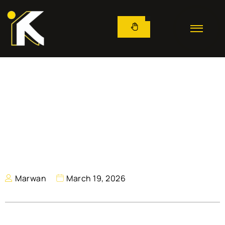
Marwan
March 19, 2026