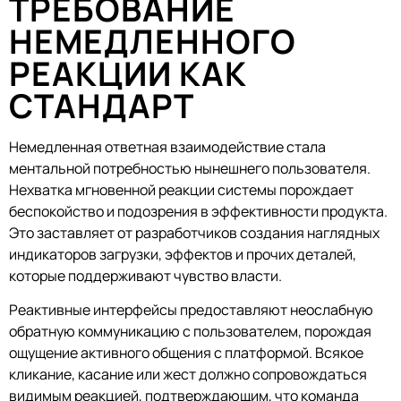
ТРЕБОВАНИЕ
НЕМЕДЛЕННОГО
РЕАКЦИИ КАК
СТАНДАРТ
Немедленная ответная взаимодействие стала
ментальной потребностью нынешнего пользователя.
Нехватка мгновенной реакции системы порождает
беспокойство и подозрения в эффективности продукта.
Это заставляет от разработчиков создания наглядных
индикаторов загрузки, эффектов и прочих деталей,
которые поддерживают чувство власти.
Реактивные интерфейсы предоставляют неослабную
обратную коммуникацию с пользователем, порождая
ощущение активного общения с платформой. Всякое
кликание, касание или жест должно сопровождаться
видимым реакцией, подтверждающим, что команда