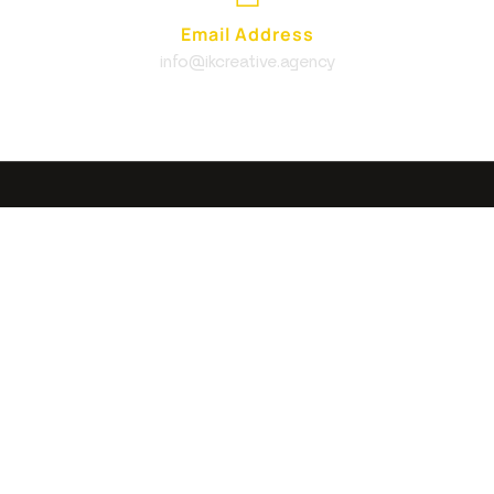
Email Address
info@ikcreative.agency