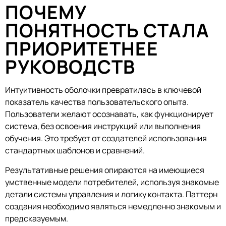
ПОЧЕМУ
ПОНЯТНОСТЬ СТАЛА
ПРИОРИТЕТНЕЕ
РУКОВОДСТВ
Интуитивность оболочки превратилась в ключевой
показатель качества пользовательского опыта.
Пользователи желают осознавать, как функционирует
система, без освоения инструкций или выполнения
обучения. Это требует от создателей использования
стандартных шаблонов и сравнений.
Результативные решения опираются на имеющиеся
умственные модели потребителей, используя знакомые
детали системы управления и логику контакта. Паттерн
создания необходимо являться немедленно знакомым и
предсказуемым.