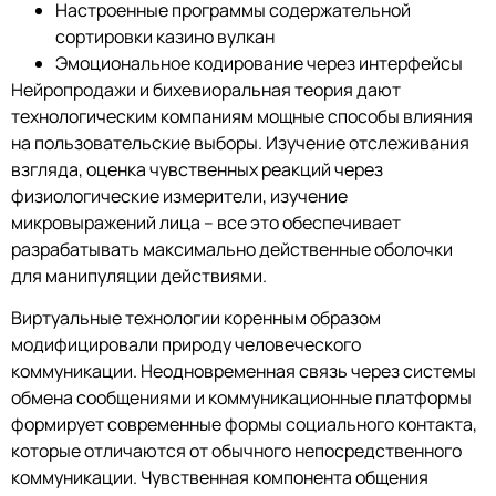
Настроенные программы содержательной
сортировки казино вулкан
Эмоциональное кодирование через интерфейсы
Нейропродажи и бихевиоральная теория дают
технологическим компаниям мощные способы влияния
на пользовательские выборы. Изучение отслеживания
взгляда, оценка чувственных реакций через
физиологические измерители, изучение
микровыражений лица – все это обеспечивает
разрабатывать максимально действенные оболочки
для манипуляции действиями.
Виртуальные технологии коренным образом
модифицировали природу человеческого
коммуникации. Неодновременная связь через системы
обмена сообщениями и коммуникационные платформы
формирует современные формы социального контакта,
которые отличаются от обычного непосредственного
коммуникации. Чувственная компонента общения