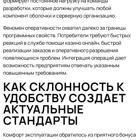
формирует постоянное нагрузку на команды
разработки, которые должны улучшать любой
компонент оболочки и серверную организацию.
Феномен оперативности охватил далеко за границы
программных свойств. Потребители требуют быстрых
реакций в службе помощи казино онлайн, быстрой
реализации заказов и оперативного разрешения
появляющихся проблем. Интеграция операций дает
возможность предприятиям отвечать указанным
повышенным требованиям.
КАК СКЛОННОСТЬ К
УДОБСТВУ СОЗДАЕТ
АКТУАЛЬНЫЕ
СТАНДАРТЫ
Комфорт эксплуатации обратилось из приятного бонуса