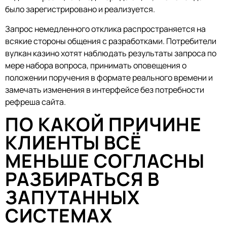
было зарегистрировано и реализуется.
Запрос немедленного отклика распространяется на
всякие стороны общения с разработками. Потребители
вулкан казино хотят наблюдать результаты запроса по
мере набора вопроса, принимать оповещения о
положении поручения в формате реального времени и
замечать изменения в интерфейсе без потребности
рефреша сайта.
ПО КАКОЙ ПРИЧИНЕ
КЛИЕНТЫ ВСЁ
МЕНЬШЕ СОГЛАСНЫ
РАЗБИРАТЬСЯ В
ЗАПУТАННЫХ
СИСТЕМАХ