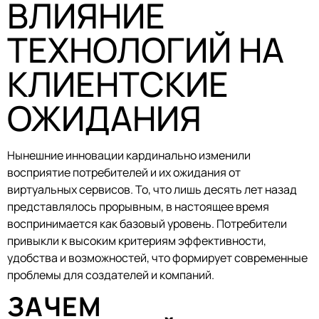
ВЛИЯНИЕ
ТЕХНОЛОГИЙ НА
КЛИЕНТСКИЕ
ОЖИДАНИЯ
Нынешние инновации кардинально изменили
восприятие потребителей и их ожидания от
виртуальных сервисов. То, что лишь десять лет назад
представлялось прорывным, в настоящее время
воспринимается как базовый уровень. Потребители
привыкли к высоким критериям эффективности,
удобства и возможностей, что формирует современные
проблемы для создателей и компаний.
ЗАЧЕМ