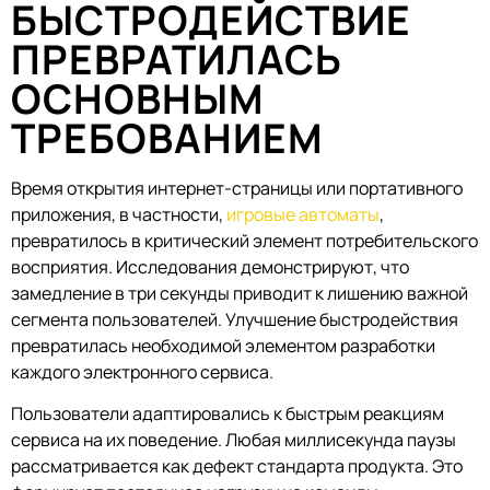
БЫСТРОДЕЙСТВИЕ
ПРЕВРАТИЛАСЬ
ОСНОВНЫМ
ТРЕБОВАНИЕМ
Время открытия интернет-страницы или портативного
приложения, в частности,
игровые автоматы
,
превратилось в критический элемент потребительского
восприятия. Исследования демонстрируют, что
замедление в три секунды приводит к лишению важной
сегмента пользователей. Улучшение быстродействия
превратилась необходимой элементом разработки
каждого электронного сервиса.
Пользователи адаптировались к быстрым реакциям
сервиса на их поведение. Любая миллисекунда паузы
рассматривается как дефект стандарта продукта. Это