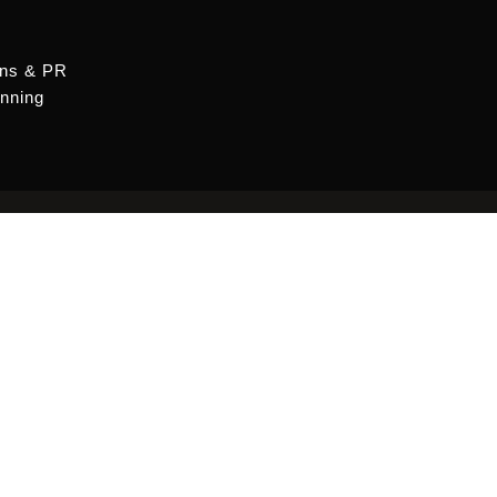
ns & PR
anning