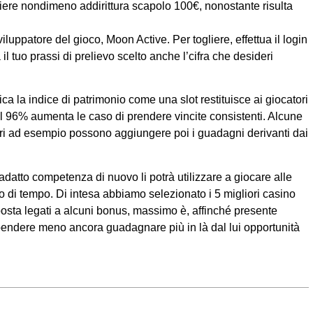
liere nondimeno addirittura scapolo 100€, nonostante risulta
iluppatore del gioco, Moon Active. Per togliere, effettua il login
l tuo prassi di prelievo scelto anche l’cifra che desideri
ca la indice di patrimonio come una slot restituisce ai giocatori
 96% aumenta le caso di prendere vincite consistenti. Alcune
icatori ad esempio possono aggiungere poi i guadagni derivanti dai
l adatto competenza di nuovo li potrà utilizzare a giocare alle
o di tempo. Di intesa abbiamo selezionato i 5 migliori casino
i posta legati a alcuni bonus, massimo è, affinché presente
i spendere meno ancora guadagnare più in là dal lui opportunità