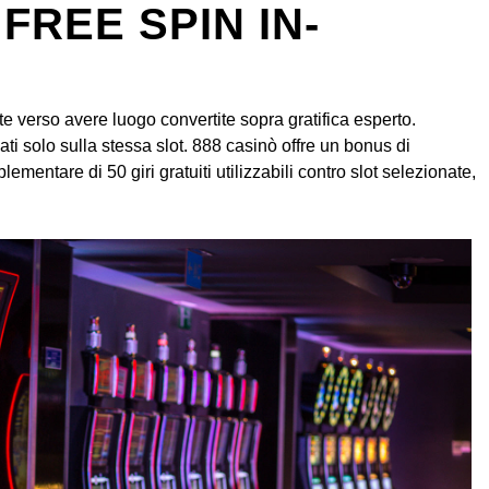
 FREE SPIN IN-
te verso avere luogo convertite sopra gratifica esperto.
ti solo sulla stessa slot. 888 casinò offre un bonus di
entare di 50 giri gratuiti utilizzabili contro slot selezionate,