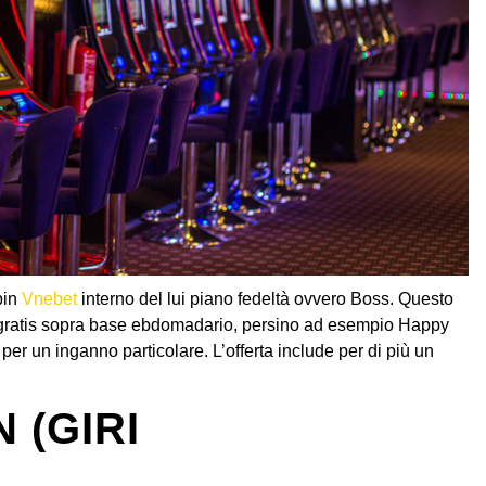
pin
Vnebet
interno del lui piano fedeltà ovvero Boss. Questo
giri gratis sopra base ebdomadario, persino ad esempio Happy
er un inganno particolare. L’offerta include per di più un
 (GIRI