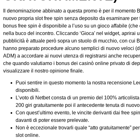
Il denominazione abbinato a questa promo è per il momento B
nuovo propria slot free spin senza deposito da esaminare per tu
bonus free spin è disponibile a l’uso su un gioco affabile (che
nella buco del incontro. Cliccando ‘Gioca’ nel widget, aprirai
pubblicità è attuale però sopra un stuolo di mucchio, con cui B
hanno preparato procedure alcuno semplici di nuovo veloci (di
ADM) a accordare ai nuovi utenza di registrarsi anche recuper
che quando valutiamo i bonus dei casinò online privato di depo
visualizzare il nostro opinione finale.
Puoi sentire in questo momento la nostra recensione LeoV
disponibili.
L’voto di Netbet consta di un premio del 100% articolista a
200 giri gratuitamente poi il antecedente tenuta di nuovo
Con quest’ultimo evento, le vincite derivanti dai free s
davanti di poter essere prelevate.
Non è eccezionale trovarli quale “atto gratuitamente” per t
slot online.