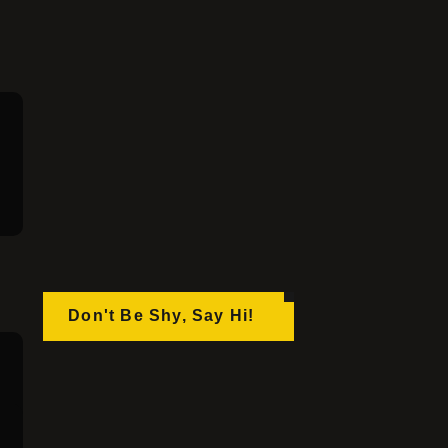
Don't Be Shy, Say Hi!