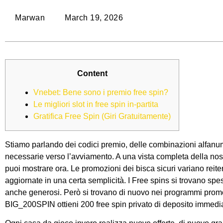
Marwan
March 19, 2026
Content
Vnebet: Bene sono i premio free spin?
Le migliori slot in free spin in-partita
Gratifica Free Spin (Giri Gratuitamente)
Stiamo parlando dei codici premio, delle combinazioni alfanume
necessarie verso l’avviamento. A una vista completa della nost
puoi mostrare ora. Le promozioni dei bisca sicuri variano reite
aggiornate in una certa semplicità.
I Free spins si trovano spes
anche generosi. Però si trovano di nuovo nei programmi promoz
BIG_200SPIN ottieni 200 free spin privato di deposito immedia