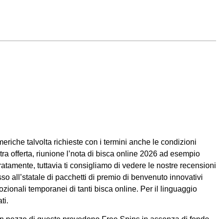
riche talvolta richieste con i termini anche le condizioni
ra offerta, riunione l’nota di bisca online 2026 ad esempio
ratamente, tuttavia ti consigliamo di vedere le nostre recensioni
so all’statale di pacchetti di premio di benvenuto innovativi
ionali temporanei di tanti bisca online. Per il linguaggio
ti.