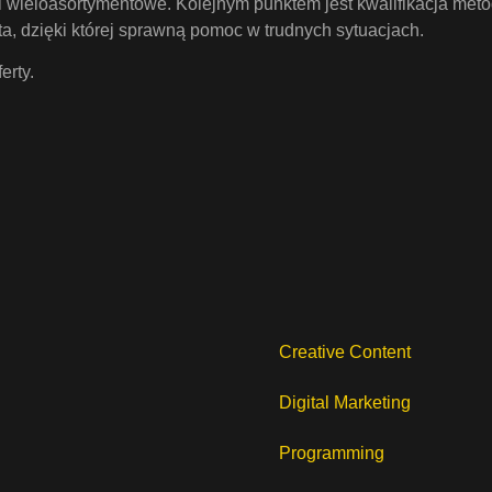
ne i wieloasortymentowe. Kolejnym punktem jest kwalifikacja met
a, dzięki której sprawną pomoc w trudnych sytuacjach.
erty.
Creative Content
Digital Marketing
Programming