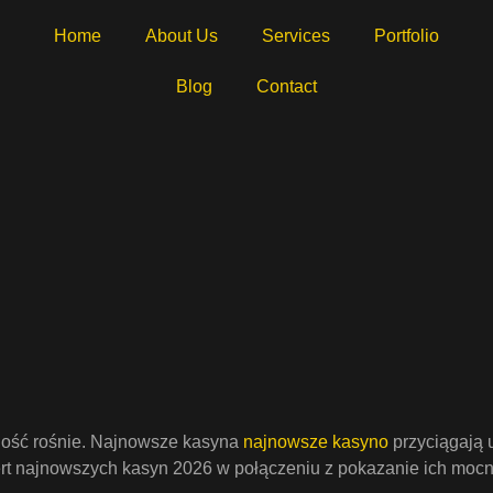
Home
About Us
Services
Portfolio
Blog
Contact
ość rośnie. Najnowsze kasyna
najnowsze kasyno
przyciągają
ert najnowszych kasyn 2026 w połączeniu z pokazanie ich mocn