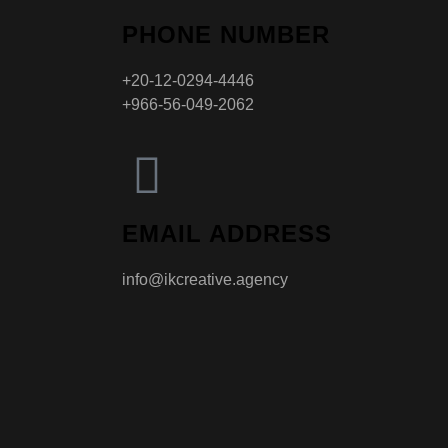
PHONE NUMBER
+20-12-0294-4446
+966-56-049-2062
EMAIL ADDRESS
info@ikcreative.agency