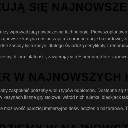
UJĄ SIĘ NAJNOWSZE
którzy wprowadzają nowoczesne technologie. Pierwszoplanowo
ajnowsze kasyna dostarczają różnorodne opcje hazardowe, zawi
ędne zasady tych kasyn, dlatego świadczą certyfikaty z renom
esnych form płatności, zawierających Ethereum, które zapewni
R W NAJNOWSZYCH 
aby zaspokoić potrzeby wielu typów odbiorców. Dostępne są zna
kasynach liczne gry stołowe, wśród nich ruletka, blackjack ta
ące możliwość bardziej immersyjne doświadczenie hazardowe. Tę