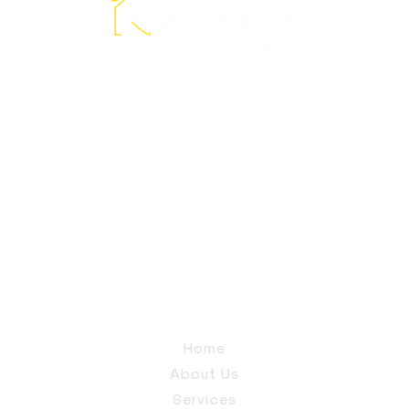
Home
About Us
Services