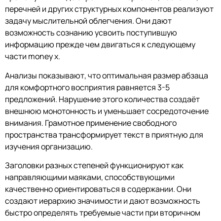
перечней и других структурных компонентов реализуют
задачу мыслительной облегчения. Они дают
возможность сознанию усвоить поступившую
информацию прежде чем двигаться к следующему
части money x.
Анализы показывают, что оптимальная размер абзаца
для комфортного восприятия равняется 3-5
предложений. Нарушение этого количества создаёт
внешнюю монотонность и уменьшает сосредоточение
внимания. Грамотное применение свободного
пространства трансформирует текст в приятную для
изучения организацию.
Заголовки разных степеней функционируют как
направляющими маяками, способствующими
качественно ориентироваться в содержании. Они
создают иерархию значимости и дают возможность
быстро определять требуемые части при вторичном