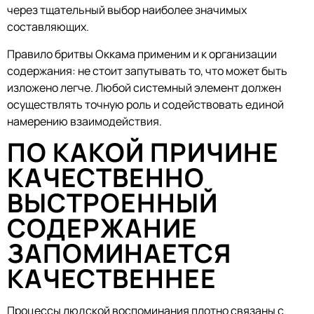
через тщательный выбор наиболее значимых
составляющих.
Правило бритвы Оккама применим и к организации
содержания: не стоит запутывать то, что может быть
изложено легче. Любой системный элемент должен
осуществлять точную роль и содействовать единой
намерению взаимодействия.
ПО КАКОЙ ПРИЧИНЕ
КАЧЕСТВЕННО
ВЫСТРОЕННЫЙ
СОДЕРЖАНИЕ
ЗАПОМИНАЕТСЯ
КАЧЕСТВЕННЕЕ
Процессы людской воспоминания плотно связаны с