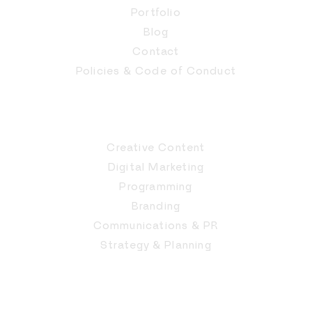
Portfolio
Blog
Contact
Policies & Code of Conduct
Creative Content
Digital Marketing
Programming
Branding
Communications & PR
Strategy & Planning