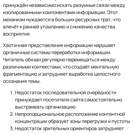
принуждён независимо искать разумные связи между
изолированными компонентами информации. Этот
механизм нуждается в больших ресурсных трат, что
влечёт к ранней утомлению и снижению качества
восприятия.
Хаотичная представление информации нарушает
органичные системы переработки информации.
Читатель обязан регулярно перемещаться между
различными контекстами, что создаёт ментальную
фрагментацию и затрудняет выработке целостного
осознания темы.
Недостаток последовательной очерёдности
принуждает посетителя сайта самостоятельно
выстраивать организацию
Непропорциональное расположение контентной
концентрации образует зоны перегрузки и пустоты
Недостаток зрительных ориентиров затрудняет