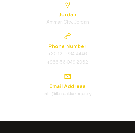
Jordan
Amman City, Jordan
Phone Number
+20-12-0294-4446
+966-56-049-2062
Email Address
info@ikcreative.agency