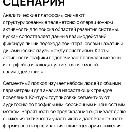
СЦЕНАРИЯ
Аналитические платформы снимают
структурированные телеметрию о операционном
активности для поиска областей развития системы.
вулкан сопоставляет данные взаимодействий,
фиксируя линии перехода поинтера, связки нажатий и
динамические паузы между действиями. Карты
активности графики подсвечивают популярные зоны
интерфейса и находят узкие точки с малой
взаимодействием.
Сегментный подход изучает наборы людей с общими
параметрами для анализа нарастающих трендов
поведения. Контуры группировки сегментируют
аудиторию по профильным, сессионным и ценностным
меткам. Вероятностное предсказание оценивает долю
снижения активности участников и дает возможность
формировать профилактические сценарии снижения