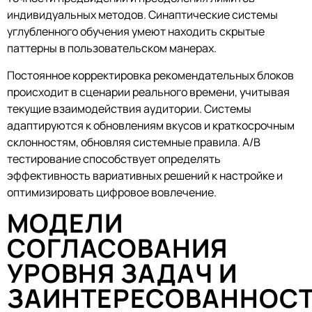
индивидуальных методов. Синаптические системы
углубленного обучения умеют находить скрытые
паттерны в пользовательском манерах.
Постоянное корректировка рекомендательных блоков
происходит в сценарии реального времени, учитывая
текущие взаимодействия аудитории. Системы
адаптируются к обновлениям вкусов и краткосрочным
склонностям, обновляя системные правила. A/B
тестирование способствует определять
эффективность вариативных решений к настройке и
оптимизировать цифровое вовлечение.
МОДЕЛИ
СОГЛАСОВАНИЯ
УРОВНЯ ЗАДАЧ И
ЗАИНТЕРЕСОВАННОС