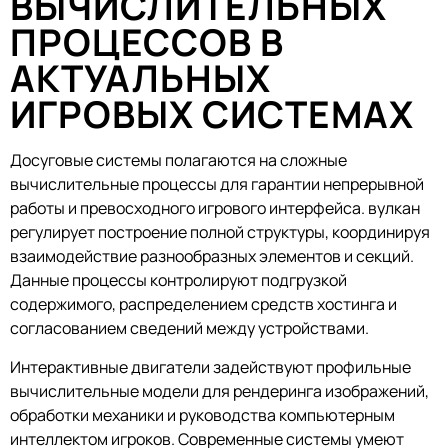
ВЫЧИСЛИТЕЛЬНЫХ
ПРОЦЕССОВ В
АКТУАЛЬНЫХ
ИГРОВЫХ СИСТЕМАХ
Досуговые системы полагаются на сложные
вычислительные процессы для гарантии непрерывной
работы и превосходного игрового интерфейса. вулкан
регулирует построение полной структуры, координируя
взаимодействие разнообразных элементов и секций.
Данные процессы контролируют подгрузкой
содержимого, распределением средств хостинга и
согласованием сведений между устройствами.
Интерактивные двигатели задействуют профильные
вычислительные модели для рендеринга изображений,
обработки механики и руководства компьютерным
интеллектом игроков. Современные системы умеют