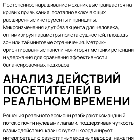
Постепенное наращивание механик выстраивается на
кривых привыкания, поэтапно включающих
расширенные инструменты и принципы.
Микроизменения идут без акцента для человека,
оптимизируя параметры полета сущностей, площадь
зон или тайминговые ограничения. Метрик-
ориентированные панели мониторят метрики ретенции
и удержания для сравнения эффективности
балансировочных подходов.
АНАЛИЗ ДЕЙСТВИЙ
ПОСЕТИТЕЛЕЙ В
РЕАЛЬНОМ ВРЕМЕНИ
Решения реального времени разбирают командный
поток с почти нулевыми лагами, поддерживая чуткость
взаимодействия. казино вулкан координирует
интерпретацию разнотипных входных вводов: нажатия