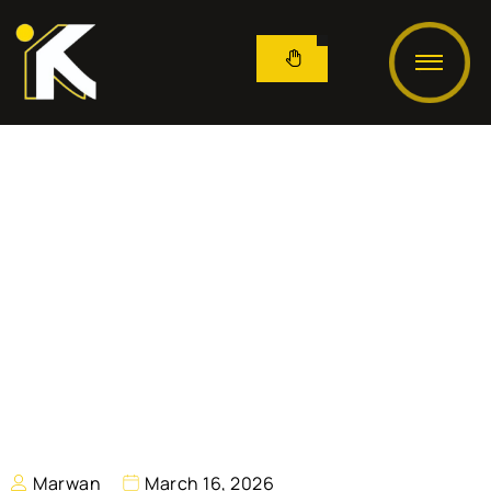
Marwan
March 16, 2026