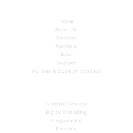
Home
About Us
Services
Portfolio
Blog
Contact
Policies & Code of Conduct
Creative Content
Digital Marketing
Programming
Branding