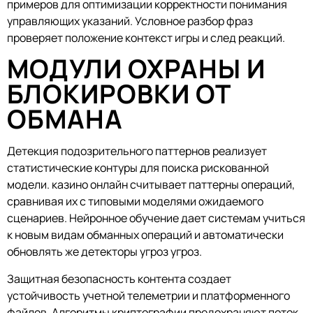
примеров для оптимизации корректности понимания
управляющих указаний. Условное разбор фраз
проверяет положение контекст игры и след реакций.
МОДУЛИ ОХРАНЫ И
БЛОКИРОВКИ ОТ
ОБМАНА
Детекция подозрительного паттернов реализует
статистические контуры для поиска рискованной
модели. казино онлайн считывает паттерны операций,
сравнивая их с типовыми моделями ожидаемого
сценариев. Нейронное обучение дает системам учиться
к новым видам обманных операций и автоматически
обновлять же детекторы угроз угроз.
Защитная безопасность контента создает
устойчивость учетной телеметрии и платформенного
файлов. Алгоритмы криптографии предохраняют поток