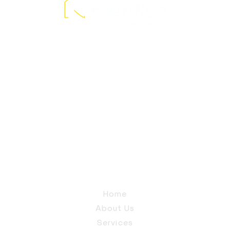
Home
About Us
Services