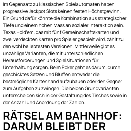
Im Gegensatz zu klassischen Spielautomaten haben
progressive Jackpot Slots keinen festen Höchstgewinn.
Ein Grund dafür könnte die Kombination aus strategischer
Tiefe und einem hohen Mass an sozialer Interaktion sein.
Texas Hold’em, das mit fünf Gemeinschaftskarten und
zwei verdeckten Karten pro Spieler gespielt wird, zählt zu
den wohl beliebtesten Versionen. Mittlerweile gibt es
unzählige Varianten, die mit unterschiedlichen
Herausforderungen und Spielsituationen für
Unterhaltung sorgen. Beim Poker geht es darum, durch
geschicktes Setzen und Bluffen entweder die
bestmögliche Kartenhand aufzubauen oder den Gegner
zum Aufgeben zu zwingen. Die beiden Grundvarianten
unterscheiden sich in der Gestaltung des Tisches sowie in
der Anzahl und Anordnung der Zahlen.
RÄTSEL AM BAHNHOF:
DARUM BLEIBT DER