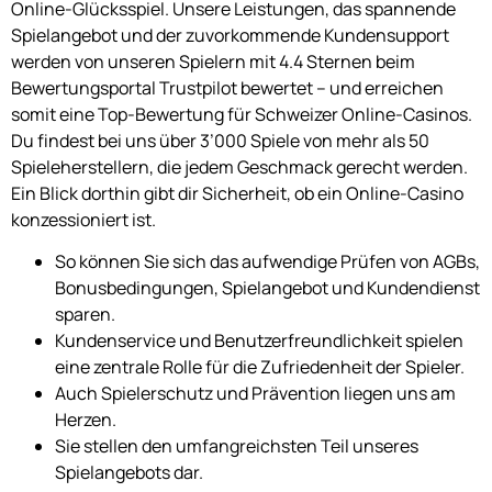
Online-Glücksspiel. Unsere Leistungen, das spannende
Spielangebot und der zuvorkommende Kundensupport
werden von unseren Spielern mit 4.4 Sternen beim
Bewertungsportal Trustpilot bewertet – und erreichen
somit eine Top-Bewertung für Schweizer Online-Casinos.
Du findest bei uns über 3’000 Spiele von mehr als 50
Spieleherstellern, die jedem Geschmack gerecht werden.
Ein Blick dorthin gibt dir Sicherheit, ob ein Online-Casino
konzessioniert ist.
So können Sie sich das aufwendige Prüfen von AGBs,
Bonusbedingungen, Spielangebot und Kundendienst
sparen.
Kundenservice und Benutzerfreundlichkeit spielen
eine zentrale Rolle für die Zufriedenheit der Spieler.
Auch Spielerschutz und Prävention liegen uns am
Herzen.
Sie stellen den umfangreichsten Teil unseres
Spielangebots dar.