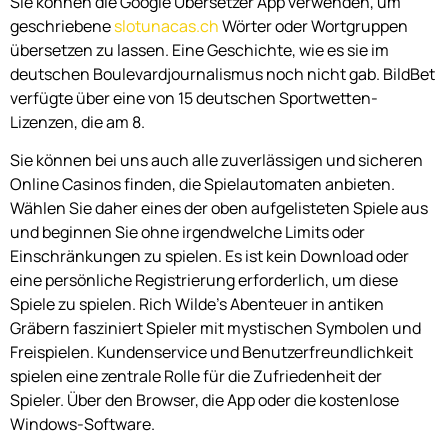
Sie können die Google Übersetzer App verwenden, um
geschriebene
slotunacas.ch
Wörter oder Wortgruppen
übersetzen zu lassen. Eine Geschichte, wie es sie im
deutschen Boulevardjournalismus noch nicht gab. BildBet
verfügte über eine von 15 deutschen Sportwetten-
Lizenzen, die am 8.
Sie können bei uns auch alle zuverlässigen und sicheren
Online Casinos finden, die Spielautomaten anbieten.
Wählen Sie daher eines der oben aufgelisteten Spiele aus
und beginnen Sie ohne irgendwelche Limits oder
Einschränkungen zu spielen. Es ist kein Download oder
eine persönliche Registrierung erforderlich, um diese
Spiele zu spielen. Rich Wilde’s Abenteuer in antiken
Gräbern fasziniert Spieler mit mystischen Symbolen und
Freispielen. Kundenservice und Benutzerfreundlichkeit
spielen eine zentrale Rolle für die Zufriedenheit der
Spieler. Über den Browser, die App oder die kostenlose
Windows-Software.