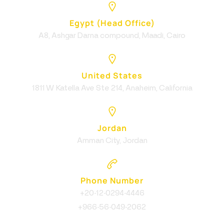
Egypt (Head Office)
A8, Ashgar Darna compound, Maadi, Cairo
United States
1811 W Katella Ave Ste 214, Anaheim, California
Jordan
Amman City, Jordan
Phone Number
+20-12-0294-4446
+966-56-049-2062