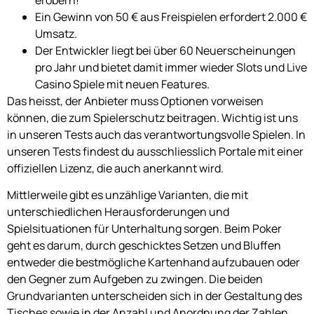
Ein Gewinn von 50 € aus Freispielen erfordert 2.000 €
Umsatz.
Der Entwickler liegt bei über 60 Neuerscheinungen
pro Jahr und bietet damit immer wieder Slots und Live
Casino Spiele mit neuen Features.
Das heisst, der Anbieter muss Optionen vorweisen
können, die zum Spielerschutz beitragen. Wichtig ist uns
in unseren Tests auch das verantwortungsvolle Spielen. In
unseren Tests findest du ausschliesslich Portale mit einer
offiziellen Lizenz, die auch anerkannt wird.
Mittlerweile gibt es unzählige Varianten, die mit
unterschiedlichen Herausforderungen und
Spielsituationen für Unterhaltung sorgen. Beim Poker
geht es darum, durch geschicktes Setzen und Bluffen
entweder die bestmögliche Kartenhand aufzubauen oder
den Gegner zum Aufgeben zu zwingen. Die beiden
Grundvarianten unterscheiden sich in der Gestaltung des
Tisches sowie in der Anzahl und Anordnung der Zahlen.