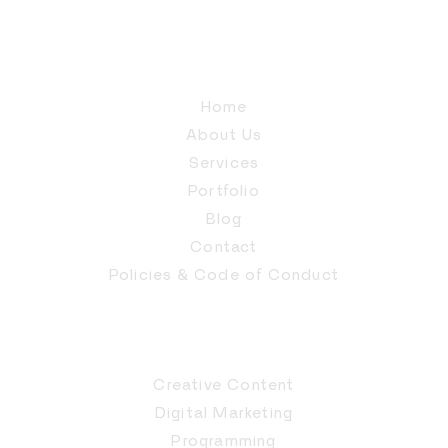
Home
About Us
Services
Portfolio
Blog
Contact
Policies & Code of Conduct
Creative Content
Digital Marketing
Programming