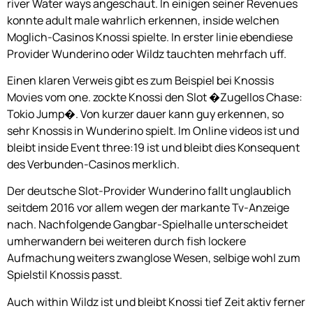
river Water ways angeschaut. In einigen seiner Revenues
konnte adult male wahrlich erkennen, inside welchen
Moglich-Casinos Knossi spielte. In erster linie ebendiese
Provider Wunderino oder Wildz tauchten mehrfach uff.
Einen klaren Verweis gibt es zum Beispiel bei Knossis
Movies vom one. zockte Knossi den Slot �Zugellos Chase:
Tokio Jump�. Von kurzer dauer kann guy erkennen, so
sehr Knossis in Wunderino spielt. Im Online videos ist und
bleibt inside Event three:19 ist und bleibt dies Konsequent
des Verbunden-Casinos merklich.
Der deutsche Slot-Provider Wunderino fallt unglaublich
seitdem 2016 vor allem wegen der markante Tv-Anzeige
nach. Nachfolgende Gangbar-Spielhalle unterscheidet
umherwandern bei weiteren durch fish lockere
Aufmachung weiters zwanglose Wesen, selbige wohl zum
Spielstil Knossis passt.
Auch within Wildz ist und bleibt Knossi tief Zeit aktiv ferner