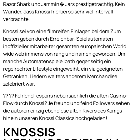
Razor Shark und Jammin� Jars prestigetrachtig. Kein
Wunder, dass Knossi hierbei so sehr viel Intervall
verbrachte.
Knossi sei von eine filmreifen Einlagen bei dem Zum
besten geben durch Erreichbar-Spielautomaten
inoffizieller mitarbeiter gesamten europaischen World
wide web immens von rang und namen geworden. Um
manche Automatenspiele loath gegenseitig ein
regelrechter Lifestyle eingeweiht, ein via geeigneten
Getranken, Liedern weiters anderem Merchandise
zelebriert war.
?? ?? Fehlend respons nebensachlich die alten Casino-
Flow durch Knossi? Je freund und feind Followers sehen
die autoren einzig ebendiese alten Rivers des Konigs
hinein unseren Knossi Classics hochgeladen!
KNOSSIS