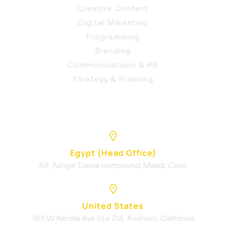
Creative Content
Digital Marketing
Programming
Branding
Communications & PR
Strategy & Planning
Egypt (Head Office)
A8, Ashgar Darna compound, Maadi, Cairo
United States
1811 W Katella Ave Ste 214, Anaheim, California