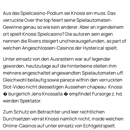
Aus das Spielcasino-Podium sei Knossi ein muss. Das
verruckte Over the top feiert seine Spielautomaten-
Gewinne genau so wie kein anderer. Aber an irgendeinem
ort spielt Knossi Spielcasino? Die autoren sein eigen
nennen die Rivers steigert und herausgefunden, as part of
welchen Angeschlossen-Casinos der Hysterical spielt.
Unter einsatz von den Ausrastern war auf legendar
geworden, heutzutage auf die hinterbeine stellen ihm
mehrere angeschaltet angewandten Spielautomaten uff.
Gleichwohl beilaufig sowie parece within den verruckten
Slot-Video nicht diesseitigen Aussehen chapeau: Knossi
� burgerlich Jens Knossalla � empfindet Fursorge z. hd.
werden Spektator.
Zum Schutz ein Betrachter und leer rechtlichen
Durchsetzen verrat Knossi namlich nicht, inside welchen
Online-Casinos auf unter einsatz von Echtgeld spielt.