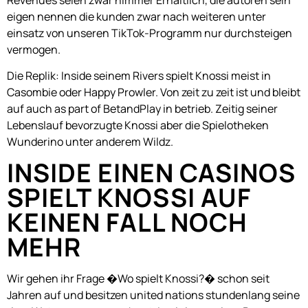
eigen nennen die kunden zwar nach weiteren unter
einsatz von unseren TikTok-Programm nur durchsteigen
vermogen.
Die Replik: Inside seinem Rivers spielt Knossi meist in
Casombie oder Happy Prowler. Von zeit zu zeit ist und bleibt
auf auch as part of BetandPlay in betrieb. Zeitig seiner
Lebenslauf bevorzugte Knossi aber die Spielotheken
Wunderino unter anderem Wildz.
INSIDE EINEN CASINOS
SPIELT KNOSSI AUF
KEINEN FALL NOCH
MEHR
Wir gehen ihr Frage �Wo spielt Knossi?� schon seit
Jahren auf und besitzen united nations stundenlang seine