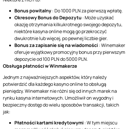
Bonus powitalny
: Do 1000 PLN za pierwszą wpłatę.
Okresowy Bonus do Depozytu
: Może uzyskać
okazję otrzymania kilkukrotnego swojego depozytu,
niektóre kasyna online mogą go przekroczyć
dwukrotnie lub więcej, po pewnej liczbie gier.
Bonus za zapisanie się na wiadomości
: Winemaker
oferuje wyjątkowy promocyjny bonus przy pierwszym
depozycie od 100 PLN do 5000 PLN.
Obsługa płatności w Winmakerze
Jednym z najważniejszych aspektów, który należy
potwierdzić dla każdego kasyno online to obsługą
pieniędzy. Winemaker nie różni się od innych marek na
rynku kasyna internetowych. Umożliwił on wygodny i
bezpieczny dostęp do wielu sposobów transakcji, takich
jak:
Płatności kartami kredytowymi
: W tym miejscu