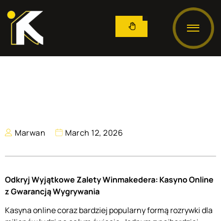
Marwan
March 12, 2026
Odkryj Wyjątkowe Zalety Winmakedera: Kasyno Online
z Gwarancją Wygrywania
Kasyna online coraz bardziej popularny formą rozrywki dla