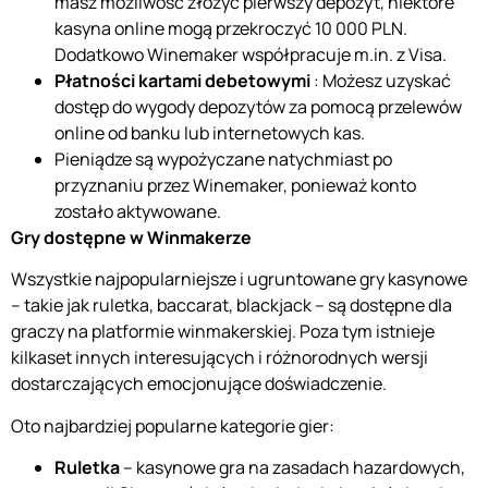
masz możliwość złożyć pierwszy depozyt, niektóre
kasyna online mogą przekroczyć 10 000 PLN.
Dodatkowo Winemaker współpracuje m.in. z Visa.
Płatności kartami debetowymi
: Możesz uzyskać
dostęp do wygody depozytów za pomocą przelewów
online od banku lub internetowych kas.
Pieniądze są wypożyczane natychmiast po
przyznaniu przez Winemaker, ponieważ konto
zostało aktywowane.
Gry dostępne w Winmakerze
Wszystkie najpopularniejsze i ugruntowane gry kasynowe
– takie jak ruletka, baccarat, blackjack – są dostępne dla
graczy na platformie winmakerskiej. Poza tym istnieje
kilkaset innych interesujących i różnorodnych wersji
dostarczających emocjonujące doświadczenie.
Oto najbardziej popularne kategorie gier:
Ruletka
– kasynowe gra na zasadach hazardowych,