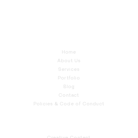
Home
About Us
Services
Portfolio
Blog
Contact
Policies & Code of Conduct
Creative Content