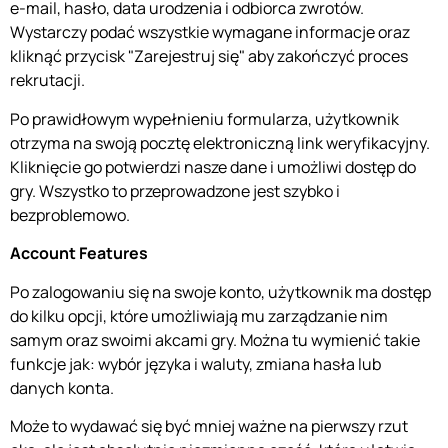
e-mail, hasło, data urodzenia i odbiorca zwrotów.
Wystarczy podać wszystkie wymagane informacje oraz
kliknąć przycisk "Zarejestruj się" aby zakończyć proces
rekrutacji.
Po prawidłowym wypełnieniu formularza, użytkownik
otrzyma na swoją pocztę elektroniczną link weryfikacyjny.
Kliknięcie go potwierdzi nasze dane i umożliwi dostęp do
gry. Wszystko to przeprowadzone jest szybko i
bezproblemowo.
Account Features
Po zalogowaniu się na swoje konto, użytkownik ma dostęp
do kilku opcji, które umożliwiają mu zarządzanie nim
samym oraz swoimi akcami gry. Można tu wymienić takie
funkcje jak: wybór języka i waluty, zmiana hasła lub
danych konta.
Może to wydawać się być mniej ważne na pierwszy rzut