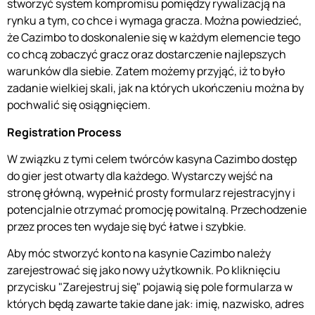
stworzyć system kompromisu pomiędzy rywalizacją na
rynku a tym, co chce i wymaga gracza. Można powiedzieć,
że Cazimbo to doskonalenie się w każdym elemencie tego
co chcą zobaczyć gracz oraz dostarczenie najlepszych
warunków dla siebie. Zatem możemy przyjąć, iż to było
zadanie wielkiej skali, jak na których ukończeniu można by
pochwalić się osiągnięciem.
Registration Process
W związku z tymi celem twórców kasyna Cazimbo dostęp
do gier jest otwarty dla każdego. Wystarczy wejść na
stronę główną, wypełnić prosty formularz rejestracyjny i
potencjalnie otrzymać promocję powitalną. Przechodzenie
przez proces ten wydaje się być łatwe i szybkie.
Aby móc stworzyć konto na kasynie Cazimbo należy
zarejestrować się jako nowy użytkownik. Po kliknięciu
przycisku "Zarejestruj się" pojawią się pole formularza w
których będą zawarte takie dane jak: imię, nazwisko, adres