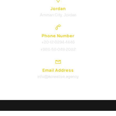
Jordan
Amman City, Jordan
Phone Number
+20-12-0294-4446
+966-56-049-2062
Email Address
info@ikcreative.agency