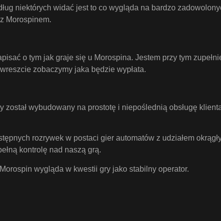
ług niektórych widać jest to co wygląda na bardzo zadowolon
 z Morospinem.
apisać o tym jak graje się u Morospina. Jestem przy tym zupełn
e wreszcie zobaczymy jaka będzie wypłata.
został wybudowany na prostotę i niepoślednią obsługę klienta. Pr
tępnych rozrywek w postaci gier automatów z udziałem okrągłych 
ełną kontrolę nad naszą grą.
Morospin wygląda w kwestii gry jako stabilny operator.