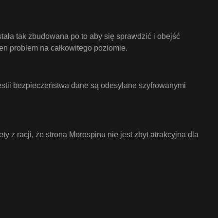
tała tak zbudowana po to aby się sprawdzić i obejść
en problem na całkowitego poziomie.
westii bezpieczeństwa dane są odesyłane szyfrowanymi
 racji, że strona Morospinu nie jest zbyt atrakcyjna dla