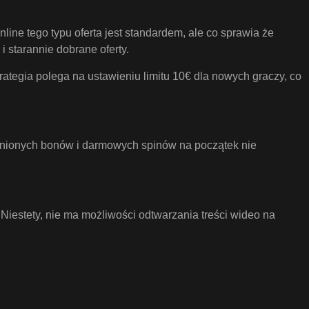
ne tego typu oferta jest standardem, ale co sprawia że
 starannie dobrane oferty.
rategia polega na ustawieniu limitu 10€ dla nowych graczy, co
ienionych bonów i darmowych spinów na początek nie
Niestety, nie ma możliwości odtwarzania treści wideo na