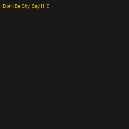
Don't Be Shy, Say Hi!