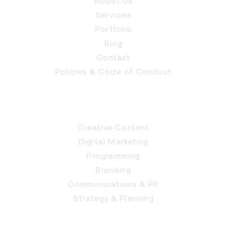
About Us
Services
Portfolio
Blog
Contact
Policies & Code of Conduct
Creative Content
Digital Marketing
Programming
Branding
Communications & PR
Strategy & Planning