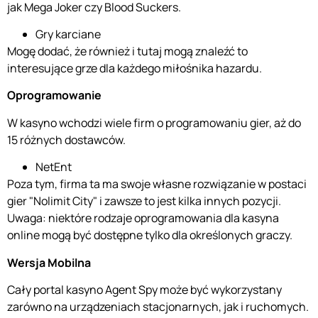
jak Mega Joker czy Blood Suckers.
Gry karciane
Mogę dodać, że również i tutaj mogą znaleźć to
interesujące grze dla każdego miłośnika hazardu.
Oprogramowanie
W kasyno wchodzi wiele firm o programowaniu gier, aż do
15 różnych dostawców.
NetEnt
Poza tym, firma ta ma swoje własne rozwiązanie w postaci
gier "Nolimit City" i zawsze to jest kilka innych pozycji.
Uwaga: niektóre rodzaje oprogramowania dla kasyna
online mogą być dostępne tylko dla określonych graczy.
Wersja Mobilna
Cały portal kasyno Agent Spy może być wykorzystany
zarówno na urządzeniach stacjonarnych, jak i ruchomych.