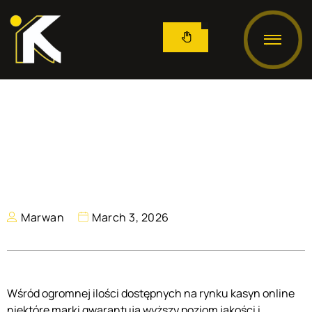
Marwan
March 3, 2026
Wśród ogromnej ilości dostępnych na rynku kasyn online
niektóre marki gwarantują wyższy poziom jakości i