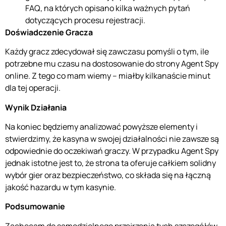
FAQ, na których opisano kilka ważnych pytań
dotyczących procesu rejestracji.
Doświadczenie Gracza
Każdy gracz zdecydował się zawczasu pomyśli o tym, ile
potrzebne mu czasu na dostosowanie do strony Agent Spy
online. Z tego co mam wiemy – miałby kilkanaście minut
dla tej operacji.
Wynik Działania
Na koniec będziemy analizować powyższe elementy i
stwierdzimy, że kasyna w swojej działalności nie zawsze są
odpowiednie do oczekiwań graczy. W przypadku Agent Spy
jednak istotne jest to, że strona ta oferuje całkiem solidny
wybór gier oraz bezpieczeństwo, co składa się na łączną
jakość hazardu w tym kasynie.
Podsumowanie
Zachęcam do samodzielnego przejrzenia tych szczegółów