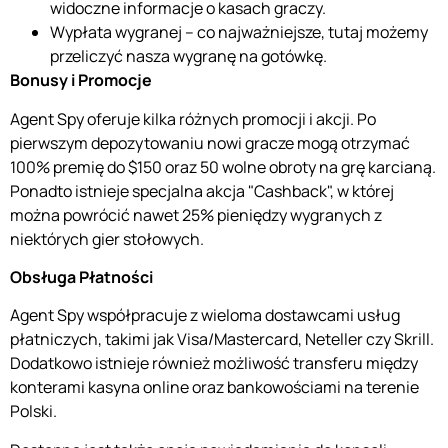
widoczne informacje o kasach graczy.
Wypłata wygranej – co najważniejsze, tutaj możemy
przeliczyć nasza wygranę na gotówkę.
Bonusy i Promocje
Agent Spy oferuje kilka różnych promocji i akcji. Po
pierwszym depozytowaniu nowi gracze mogą otrzymać
100% premię do $150 oraz 50 wolne obroty na grę karcianą.
Ponadto istnieje specjalna akcja "Cashback", w której
można powrócić nawet 25% pieniędzy wygranych z
niektórych gier stołowych.
Obsługa Płatności
Agent Spy współpracuje z wieloma dostawcami usług
płatniczych, takimi jak Visa/Mastercard, Neteller czy Skrill.
Dodatkowo istnieje również możliwość transferu między
konterami kasyna online oraz bankowościami na terenie
Polski.