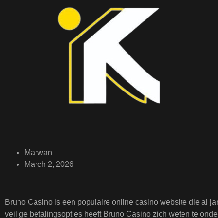
Marwan
March 2, 2026
Bruno Casino is een populaire online casino website die al ja
veilige betalingsopties heeft Bruno Casino zich weten te ond