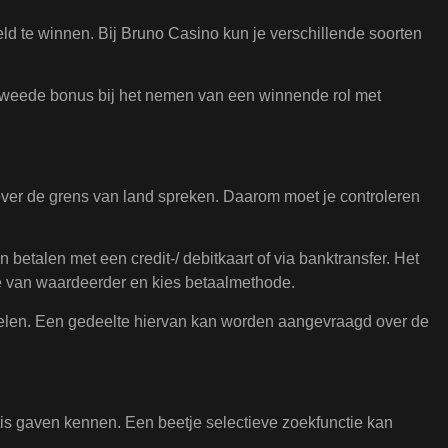
ld te winnen. Bij Bruno Casino kun je verschillende soorten
 tweede bonus bij het nemen van een winnende rol met
over de grens van land spreken. Daarom moet je controleren
 betalen met een credit-/ debitkaart of via banktransfer. Het
tie van waardeerder en kies betaalmethode.
spelen. Een gedeelte hiervan kan worden aangevraagd over de
tis gaven kennen. Een beetje selectieve zoekfunctie kan