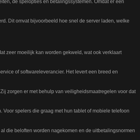
iteiten, de spelopties en betalingssystemen. Omdat er een
rd. Dit omvat bijvoorbeeld hoe snel de server laden, welke
 dat zeer moeilijk kan worden gekweld, wat ook verklaart
rvice of softwareleverancier. Het levert een breed en
. Zij zorgen er met behulp van veiligheidsmaatregelen voor dat
Voor spelers die graag met hun tablet of mobiele telefoon
at al die beloften worden nagekomen en de uitbetalingsnormen