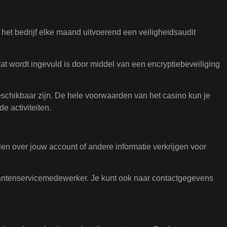
t het bedrijf elke maand uitvoerend een veiligheidsaudit
wat wordt ingevuld is door middel van een encryptiebeveiliging
schikbaar zijn. De hele voorwaarden van het casino kun je
e activiteiten.
en over jouw account of andere informatie verkrijgen voor
klantenservicemedewerker. Je kunt ook naar contactgegevens