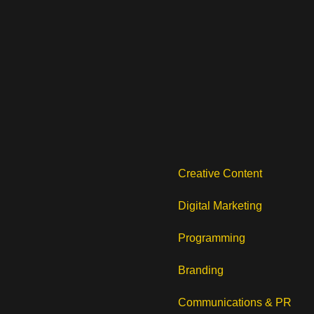
Creative Content
Digital Marketing
Programming
Branding
Communications & PR