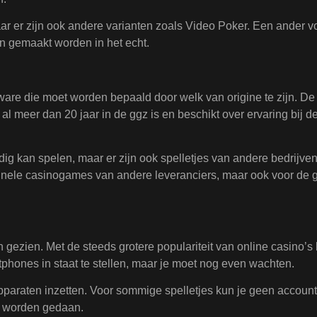
 er zijn ook andere varianten zoals Video Poker. Een ander voor
n gemaakt worden in het echt.
ftware die moet worden bepaald door welk van origine te zijn. D
al meer dan 20 jaar in de ggz is en beschikt over ervaring bij 
g kan spelen, maar er zijn ook spelletjes van andere bedrijven
iginele casinogames van andere leveranciers, maar ook voor de 
ezien. Met de steeds grotere populariteit van online casino’s 
hones in staat te stellen, maar je moet nog even wachten.
pparaten inzetten. Voor sommige spelletjes kun je geen accoun
ok worden gedaan.