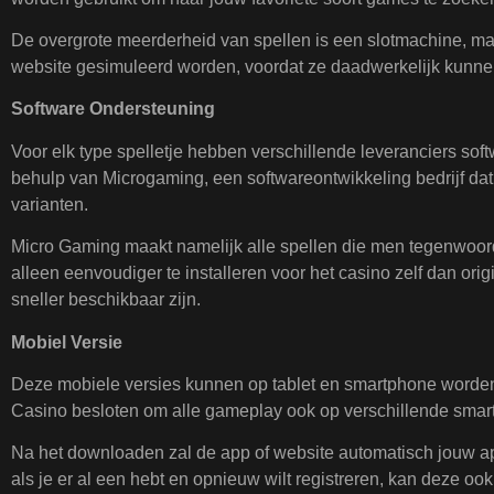
De overgrote meerderheid van spellen is een slotmachine, maar
website gesimuleerd worden, voordat ze daadwerkelijk kunne
Software Ondersteuning
Voor elk type spelletje hebben verschillende leveranciers so
behulp van Microgaming, een softwareontwikkeling bedrijf dat 
varianten.
Micro Gaming maakt namelijk alle spellen die men tegenwoordi
alleen eenvoudiger te installeren voor het casino zelf dan or
sneller beschikbaar zijn.
Mobiel Versie
Deze mobiele versies kunnen op tablet en smartphone worden g
Casino besloten om alle gameplay ook op verschillende smartp
Na het downloaden zal de app of website automatisch jouw a
als je er al een hebt en opnieuw wilt registreren, kan deze o