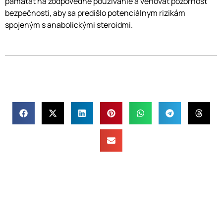
pamätať na zodpovedné používanie a venovať pozornosť
bezpečnosti, aby sa predišlo potenciálnym rizikám
spojeným s anabolickými steroidmi.