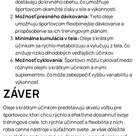
dostávajú do krvného obehu, čo umožňuje
športovcom okamžité zisky v sile a výkonnosti.
Možnosť presného dávkovania:
Tieto oleje
umožňujú športovcom flexibilnejšie dávkovanie a
prispôsobenie sa ich tréningovým plánom.
Minimálna kumulácia v tele:
Oleje s krátkym
účinkom sa rýchlo metabolizujú a vylučujú z tela, čo
znižuje riziko dlhodobých vedľajších účinkov.
Možnosť cyklovania:
Športovci môžu cyklovať medzi
rôznymi olejmi s krátkym účinkom a inými
suplementmi, čo môže zabezpečiť vyššiu variabilitu a
výkonnosť.
ZÁVER
Oleje s krátkym účinkom predstavujú skvelú voľbu pre
športovcov, ktorí chcú rýchlo a efektívne dosiahnuť svoje
tréningové ciele. Ich rýchla účinnosť a flexibilita z nich
robia cenné nástroje v súťažnom svete. Je však dôležité