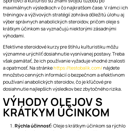
Športovci a kulturisti sú známi svojou túžbou po
maximálnych výsledkoch v čo najkratšom čase. V rámci ich
tréningov a výživových stratégií zohráva dôležitú úlohu aj
výber správnych anabolických steroidov, pričom oleje s
krátkym účinkom sa vyznačujú niektorými zásadnými
výhodami.
Efektívne steroidové kurzy pre štíhlu kulturistiku môžu
významne urýchliť dosiahnutie vysnívanej postavy. Treba
však pamätať, že ich používanie vyžaduje vhodné znalosti
a opatrnosť. Na stránke
https://testobalik.com/
nájdete
množstvo cenných informácií o bezpečnom a efektívnom
používaní anabolických steroidov, čo je kľúčové pre
dosiahnutie najlepších výsledkov bez zbytočného rizika.
VÝHODY OLEJOV S
KRÁTKYM ÚČINKOM
Rýchla účinnosť:
Oleje s krátkym účinkom sa rýchlo