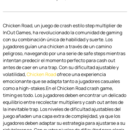
Chicken Road, un juego de crash estilo step multiplier de
InOut Games, ha revolucionado la comunidad de gaming
con su combinación única de habilidad y suerte. Los
jugadores guían una chicken a través de un camino
peligroso, navegando por una serie de safe steps mientras
intentan predecir el momento perfecto para cash out
antes de caer en una trap. Con su dificultad ajustable y
volatilidad,
Chicken Road
ofrece una experiencia
emocionante que se adapta tanto a jugadores casuales
como a high-stakes.En el Chicken Road crash game,
timing es todo. Los jugadores deben encontrar un delicado
equilibrio entre recolectar multipliers y cash out antes de
la inevitable trap. Los niveles de dificultad ajustables del
juego añaden una capa extra de complejidad, ya que los
jugadores deben adaptar su estrategia para ajustarse a su
risk tolerance. Con cuatro niveles de dificultad para elegir