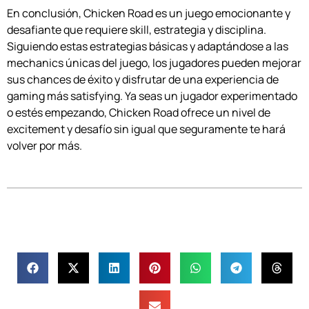
En conclusión, Chicken Road es un juego emocionante y
desafiante que requiere skill, estrategia y disciplina.
Siguiendo estas estrategias básicas y adaptándose a las
mechanics únicas del juego, los jugadores pueden mejorar
sus chances de éxito y disfrutar de una experiencia de
gaming más satisfying. Ya seas un jugador experimentado
o estés empezando, Chicken Road ofrece un nivel de
excitement y desafío sin igual que seguramente te hará
volver por más.