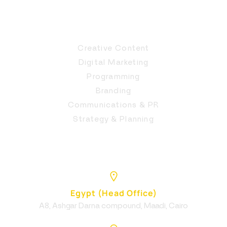
Creative Content
Digital Marketing
Programming
Branding
Communications & PR
Strategy & Planning
Egypt (Head Office)
A8, Ashgar Darna compound, Maadi, Cairo