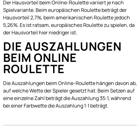
Der Hausvorteil beim Online-Roulette variiert je nach
Spielvariante. Beim europäischen Roulette beträgt der
Hausvorteil 2,7%, beim amerikanischen Roulette jedoch
5,26%. Es ist ratsam, europäisches Roulette zu spielen, da
der Hausvorteil hier niedriger ist.
DIE AUSZAHLUNGEN
BEIM ONLINE
ROULETTE
Die Auszahlungen beim Online-Roulette hängen davon ab,
auf welche Wette der Spieler gesetzt hat. Beim Setzen auf
eine einzelne Zahl beträgt die Auszahlung 35:1, während
bei einer Farbwette die Auszahlung 1:1 beträgt.