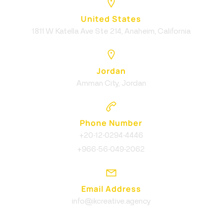
United States
1811 W Katella Ave Ste 214, Anaheim, California
Jordan
Amman City, Jordan
Phone Number
+20-12-0294-4446
+966-56-049-2062
Email Address
info@ikcreative.agency