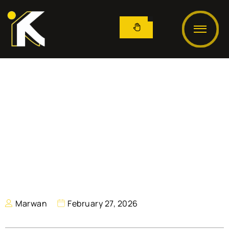
Marwan
February 27, 2026