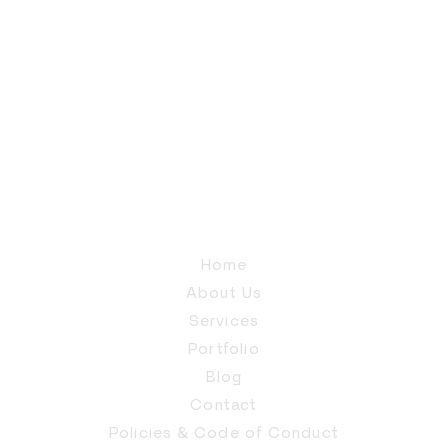
Home
About Us
Services
Portfolio
Blog
Contact
Policies & Code of Conduct