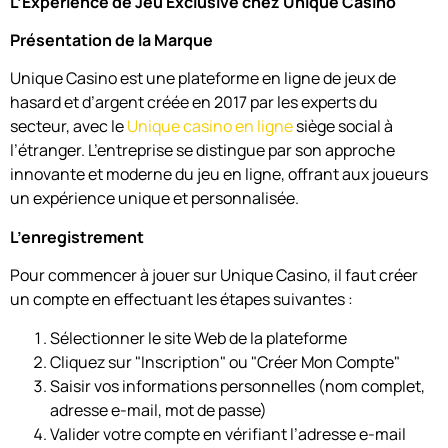
L’Expérience de Jeu Exclusive chez Unique Casino
Présentation de la Marque
Unique Casino est une plateforme en ligne de jeux de
hasard et d’argent créée en 2017 par les experts du
secteur, avec le
Unique casino en ligne
siège social à
l’étranger. L’entreprise se distingue par son approche
innovante et moderne du jeu en ligne, offrant aux joueurs
un expérience unique et personnalisée.
L’enregistrement
Pour commencer à jouer sur Unique Casino, il faut créer
un compte en effectuant les étapes suivantes :
Sélectionner le site Web de la plateforme
Cliquez sur "Inscription" ou "Créer Mon Compte"
Saisir vos informations personnelles (nom complet,
adresse e-mail, mot de passe)
Valider votre compte en vérifiant l’adresse e-mail