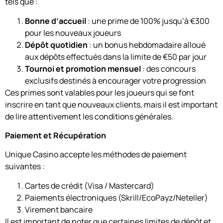
tels que :
Bonne d’accueil
: une prime de 100% jusqu’à €300
pour les nouveaux joueurs
Dépôt quotidien
: un bonus hebdomadaire alloué
aux dépôts effectués dans la limite de €50 par jour
Tournoi et promotion mensuel
: des concours
exclusifs destinés à encourager votre progression
Ces primes sont valables pour les joueurs qui se font
inscrire en tant que nouveaux clients, mais il est important
de lire attentivement les conditions générales.
Paiement et Récupération
Unique Casino accepte les méthodes de paiement
suivantes :
Cartes de crédit (Visa / Mastercard)
Paiements électroniques (Skrill/EcoPayz/Neteller)
Virement bancaire
Il est important de noter que certaines limites de dépôt et