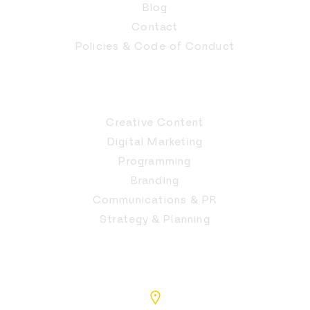
Blog
Contact
Policies & Code of Conduct
Creative Content
Digital Marketing
Programming
Branding
Communications & PR
Strategy & Planning