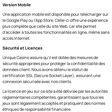
Version Mobile
Une application mobile est disponible pour télécharger sur
le Google Play ou l’App Store. Celle-ci offre une expérience
plus complète que celle du site Web, car elle permet
d’accéder à toutes les fonctionnalités en ligne, même sans
accès Internet.
Sécurité et Licences
Unique Casino assure qu’il est dotée des mesures de
sécurité appropriées pour protéger la confidentialité des
données client. Nous avons obtenu le statut de
certification SSL (Secure Socket Layer), assurant une
connexion sécurisée avec nos clients.
La licence en jeu sur ce site a été délivrée par les autorités
réglementaires compétentes, garantissant que tous les
jeux sont légalement acceptés et pratiquent des normes
éthiques de responsabilité financière.