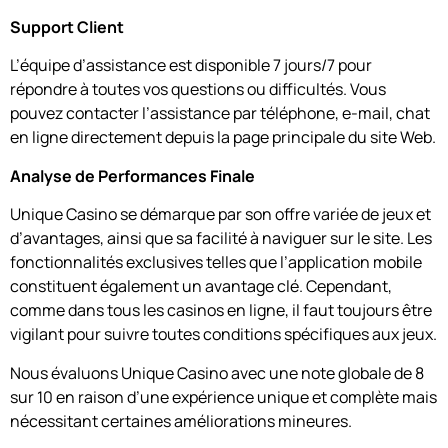
Support Client
L’équipe d’assistance est disponible 7 jours/7 pour
répondre à toutes vos questions ou difficultés. Vous
pouvez contacter l’assistance par téléphone, e-mail, chat
en ligne directement depuis la page principale du site Web.
Analyse de Performances Finale
Unique Casino se démarque par son offre variée de jeux et
d’avantages, ainsi que sa facilité à naviguer sur le site. Les
fonctionnalités exclusives telles que l’application mobile
constituent également un avantage clé. Cependant,
comme dans tous les casinos en ligne, il faut toujours être
vigilant pour suivre toutes conditions spécifiques aux jeux.
Nous évaluons Unique Casino avec une note globale de 8
sur 10 en raison d’une expérience unique et complète mais
nécessitant certaines améliorations mineures.