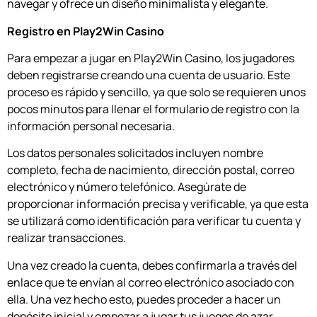
navegar y ofrece un diseño minimalista y elegante.
Registro en Play2Win Casino
Para empezar a jugar en Play2Win Casino, los jugadores
deben registrarse creando una cuenta de usuario. Este
proceso es rápido y sencillo, ya que solo se requieren unos
pocos minutos para llenar el formulario de registro con la
información personal necesaria.
Los datos personales solicitados incluyen nombre
completo, fecha de nacimiento, dirección postal, correo
electrónico y número telefónico. Asegúrate de
proporcionar información precisa y verificable, ya que esta
se utilizará como identificación para verificar tu cuenta y
realizar transacciones.
Una vez creado la cuenta, debes confirmarla a través del
enlace que te envían al correo electrónico asociado con
ella. Una vez hecho esto, puedes proceder a hacer un
depósito inicial y empezar a jugar tus juegos de azar