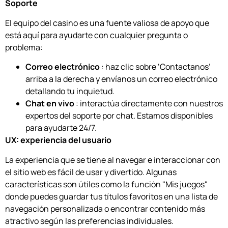
Soporte
El equipo del casino es una fuente valiosa de apoyo que
está aquí para ayudarte con cualquier pregunta o
problema:
Correo electrónico
: haz clic sobre ‘Contactanos’
arriba a la derecha y envíanos un correo electrónico
detallando tu inquietud.
Chat en vivo
: interactúa directamente con nuestros
expertos del soporte por chat. Estamos disponibles
para ayudarte 24/7.
UX: experiencia del usuario
La experiencia que se tiene al navegar e interaccionar con
el sitio web es fácil de usar y divertido. Algunas
características son útiles como la función "Mis juegos"
donde puedes guardar tus títulos favoritos en una lista de
navegación personalizada o encontrar contenido más
atractivo según las preferencias individuales.