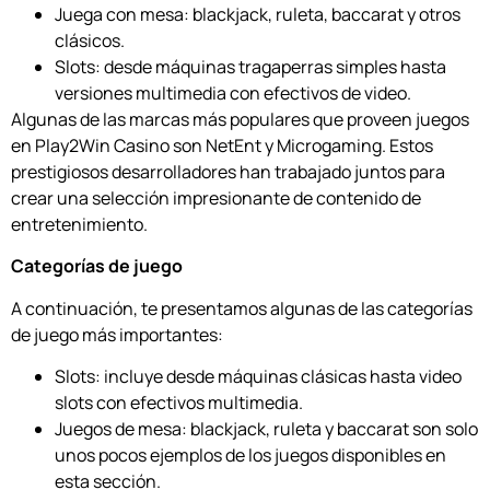
Juega con mesa: blackjack, ruleta, baccarat y otros
clásicos.
Slots: desde máquinas tragaperras simples hasta
versiones multimedia con efectivos de video.
Algunas de las marcas más populares que proveen juegos
en Play2Win Casino son NetEnt y Microgaming. Estos
prestigiosos desarrolladores han trabajado juntos para
crear una selección impresionante de contenido de
entretenimiento.
Categorías de juego
A continuación, te presentamos algunas de las categorías
de juego más importantes:
Slots: incluye desde máquinas clásicas hasta video
slots con efectivos multimedia.
Juegos de mesa: blackjack, ruleta y baccarat son solo
unos pocos ejemplos de los juegos disponibles en
esta sección.