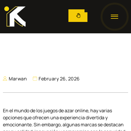
Marwan
February 26, 2026
En el mundo de los juegos de azar online, hay varias
opciones que ofrecen una experiencia divertida y
emocionante. Sin embargo, algunas marcas se destacan