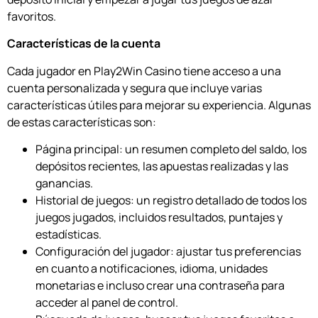
favoritos.
Características de la cuenta
Cada jugador en Play2Win Casino tiene acceso a una
cuenta personalizada y segura que incluye varias
características útiles para mejorar su experiencia. Algunas
de estas características son:
Página principal: un resumen completo del saldo, los
depósitos recientes, las apuestas realizadas y las
ganancias.
Historial de juegos: un registro detallado de todos los
juegos jugados, incluidos resultados, puntajes y
estadísticas.
Configuración del jugador: ajustar tus preferencias
en cuanto a notificaciones, idioma, unidades
monetarias e incluso crear una contraseña para
acceder al panel de control.