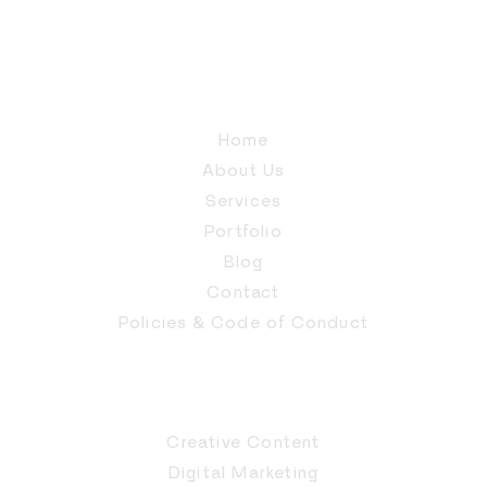
Home
About Us
Services
Portfolio
Blog
Contact
Policies & Code of Conduct
Creative Content
Digital Marketing