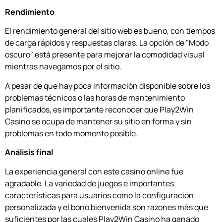
Rendimiento
El rendimiento general del sitio web es bueno, con tiempos
de carga rápidos y respuestas claras. La opción de "Modo
oscuro" está presente para mejorar la comodidad visual
mientras navegamos por el sitio.
A pesar de que hay poca información disponible sobre los
problemas técnicos o las horas de mantenimiento
planificados, es importante reconocer que Play2Win
Casino se ocupa de mantener su sitio en forma y sin
problemas en todo momento posible.
Análisis final
La experiencia general con este casino online fue
agradable. La variedad de juegos e importantes
características para usuarios como la configuración
personalizada y el bono bienvenida son razones más que
suficientes por las cuales Play2Win Casino ha ganado