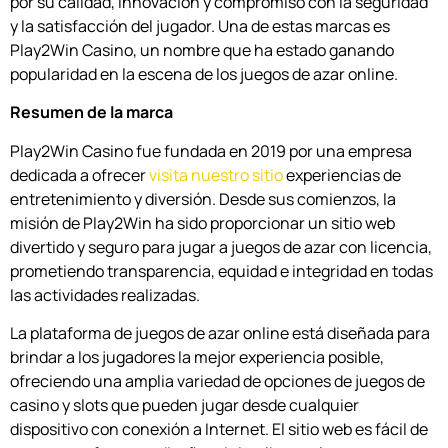
por su calidad, innovación y compromiso con la seguridad
y la satisfacción del jugador. Una de estas marcas es
Play2Win Casino, un nombre que ha estado ganando
popularidad en la escena de los juegos de azar online.
Resumen de la marca
Play2Win Casino fue fundada en 2019 por una empresa
dedicada a ofrecer
visita nuestro sitio
experiencias de
entretenimiento y diversión. Desde sus comienzos, la
misión de Play2Win ha sido proporcionar un sitio web
divertido y seguro para jugar a juegos de azar con licencia,
prometiendo transparencia, equidad e integridad en todas
las actividades realizadas.
La plataforma de juegos de azar online está diseñada para
brindar a los jugadores la mejor experiencia posible,
ofreciendo una amplia variedad de opciones de juegos de
casino y slots que pueden jugar desde cualquier
dispositivo con conexión a Internet. El sitio web es fácil de