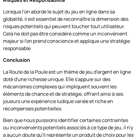
Lorsque l’on aborde le sujet du jeu en ligne dans sa
globalité, il est essentiel de reconnaître la dimension des
risques potentiels qui peuvent toucher tout utilisateur.
Cela ne doit pas être considéré comme un inconvénient
majeur si l'on prend conscience et applique une stratégie
responsable.
Conclusion
La Route de la Poule est un thème de jeu d'argent en ligne
doté d'une richesse unique. Elle s'appuie sur des
mécanismes complexes qui impliquent souvent les
éléments de chance et de stratégie, offrant ainsi à ses
joueurs une expérience ludique variée et riche en
récompenses potentielles.
Bien que nous puissions identifier certaines contraintes
ou inconvénients potentiels associés à ce type de jeu, il n'y
a aucun doute qu'il représente un produit de choix pour les