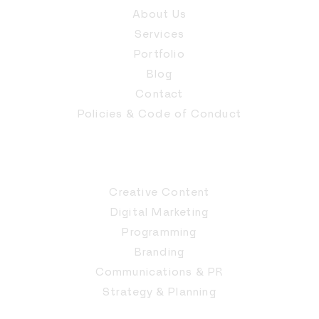
About Us
Services
Portfolio
Blog
Contact
Policies & Code of Conduct
Creative Content
Digital Marketing
Programming
Branding
Communications & PR
Strategy & Planning