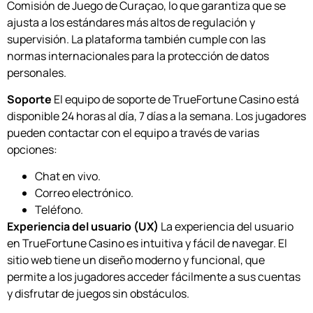
Comisión de Juego de Curaçao, lo que garantiza que se
ajusta a los estándares más altos de regulación y
supervisión. La plataforma también cumple con las
normas internacionales para la protección de datos
personales.
Soporte
El equipo de soporte de TrueFortune Casino está
disponible 24 horas al día, 7 días a la semana. Los jugadores
pueden contactar con el equipo a través de varias
opciones:
Chat en vivo.
Correo electrónico.
Teléfono.
Experiencia del usuario (UX)
La experiencia del usuario
en TrueFortune Casino es intuitiva y fácil de navegar. El
sitio web tiene un diseño moderno y funcional, que
permite a los jugadores acceder fácilmente a sus cuentas
y disfrutar de juegos sin obstáculos.