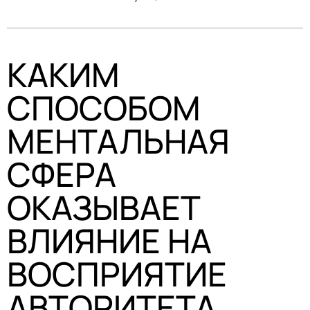
КАКИМ
СПОСОБОМ
МЕНТАЛЬНАЯ
СФЕРА
ОКАЗЫВАЕТ
ВЛИЯНИЕ НА
ВОСПРИЯТИЕ
АВТОРИТЕТА