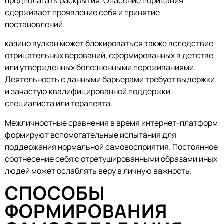
предполагать раскрытия. Опасение порицания
сдерживает проявление себя и принятие
постановлений.
казино вулкан может блокироваться также вследствие
отрицательных верований, сформированных в детстве
или утвержденных болезненными переживаниями.
Деятельность с данными барьерами требует выдержки
и зачастую квалифицированной поддержки
специалиста или терапевта.
Межличностные сравнения в время интернет-платформ
формируют вспомогательные испытания для
поддержания нормальной самовосприятия. Постоянное
соотнесение себя с отретушированными образами иных
людей может ослаблять веру в личную важность.
СПОСОБЫ
ФОРМИРОВАНИЯ