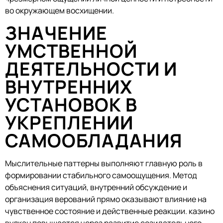
во окружающем восхищении.
ЗНАЧЕНИЕ
УМСТВЕННОЙ
ДЕЯТЕЛЬНОСТИ И
ВНУТРЕННИХ
УСТАНОВОК В
УКРЕПЛЕНИИ
САМООБЛАДАНИЯ
Мыслительные паттерны выполняют главную роль в
формировании стабильного самоощущения. Метод
объяснения ситуаций, внутренний обсуждение и
организация верований прямо оказывают влияние на
чувственное состояние и действенные реакции. казино
вулкан повышается через развитие созидательного