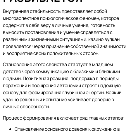
Внутренняя стабильность представляет собой
многоаспектное психологическое феномен, которое
содержит в себя веру в личные умения, готовность
выносить постановления и умение справляться с
различными жизненными ситуациями. казино вулкан
проявляется через признание собственной значимости
и восприятие своих положительных сторон.
Становление этого свойства стартует в младшем
детстве через коммуникацию с близкими и близкими
людьми. Позитивная реакция, поддержка в периоды
поражений и поощрение автономии строят надежную
основу для формирования глубинной энергии. Всякий
удачно решенный испытание усиливает доверие в
личные способности.
Процесс формирования включает ряд главных этапов:
Становление основного доверия к окружению в