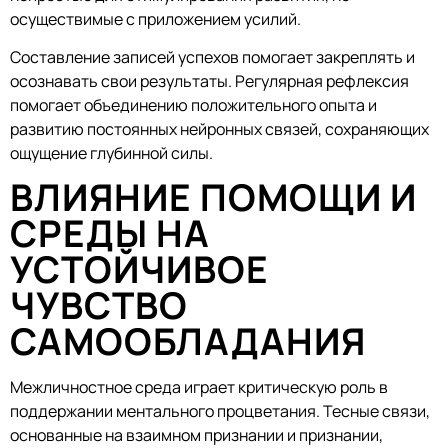
осуществимые с приложением усилий.
Составление записей успехов помогает закреплять и
осознавать свои результаты. Регулярная рефлексия
помогает объединению положительного опыта и
развитию постоянных нейронных связей, сохраняющих
ощущение глубинной силы.
ВЛИЯНИЕ ПОМОЩИ И
СРЕДЫ НА
УСТОЙЧИВОЕ
ЧУВСТВО
САМООБЛАДАНИЯ
Межличностное среда играет критическую роль в
поддержании ментального процветания. Тесные связи,
основанные на взаимном признании и признании,