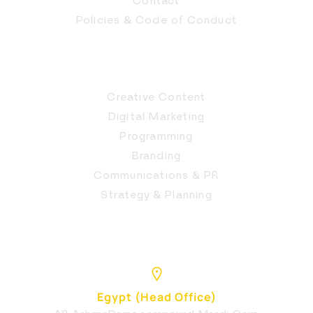
Contact
Policies & Code of Conduct
Creative Content
Digital Marketing
Programming
Branding
Communications & PR
Strategy & Planning
Egypt (Head Office)