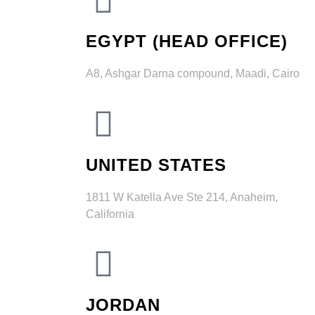
EGYPT (HEAD OFFICE)
A8, Ashgar Darna compound, Maadi, Cairo
UNITED STATES
1811 W Katella Ave Ste 214, Anaheim,
California
JORDAN