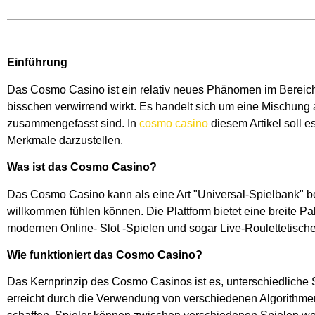
Einführung
Das Cosmo Casino ist ein relativ neues Phänomen im Bereich 
bisschen verwirrend wirkt. Es handelt sich um eine Mischung a
zusammengefasst sind. In
cosmo casino
diesem Artikel soll 
Merkmale darzustellen.
Was ist das Cosmo Casino?
Das Cosmo Casino kann als eine Art "Universal-Spielbank" bez
willkommen fühlen können. Die Plattform bietet eine breite Pal
modernen Online- Slot -Spielen und sogar Live-Roulettetisch
Wie funktioniert das Cosmo Casino?
Das Kernprinzip des Cosmo Casinos ist es, unterschiedliche S
erreicht durch die Verwendung von verschiedenen Algorithmen