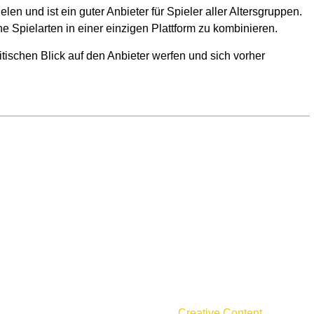
en und ist ein guter Anbieter für Spieler aller Altersgruppen.
 Spielarten in einer einzigen Plattform zu kombinieren.
ritischen Blick auf den Anbieter werfen und sich vorher
Creative Content