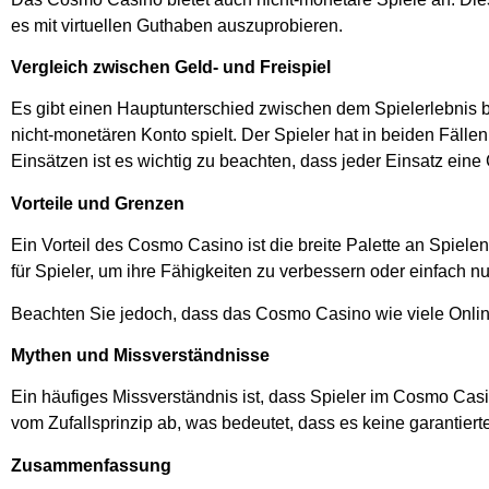
es mit virtuellen Guthaben auszuprobieren.
Vergleich zwischen Geld- und Freispiel
Es gibt einen Hauptunterschied zwischen dem Spielerlebnis 
nicht-monetären Konto spielt. Der Spieler hat in beiden Fälle
Einsätzen ist es wichtig zu beachten, dass jeder Einsatz eine 
Vorteile und Grenzen
Ein Vorteil des Cosmo Casino ist die breite Palette an Spiel
für Spieler, um ihre Fähigkeiten zu verbessern oder einfach 
Beachten Sie jedoch, dass das Cosmo Casino wie viele Online
Mythen und Missverständnisse
Ein häufiges Missverständnis ist, dass Spieler im Cosmo Casi
vom Zufallsprinzip ab, was bedeutet, dass es keine garantier
Zusammenfassung