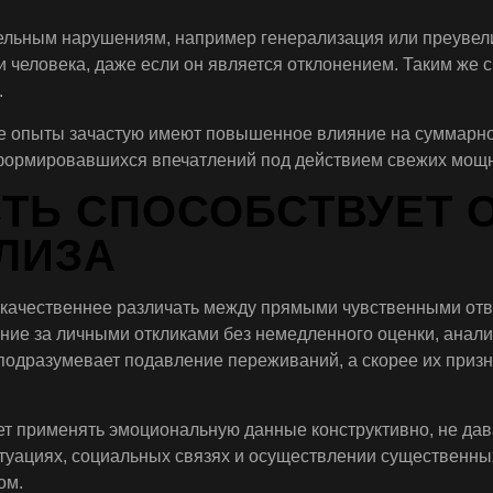
тельным нарушениям, например генерализация или преувел
и человека, даже если он является отклонением. Таким же
.
е опыты зачастую имеют повышенное влияние на суммарное
сформировавшихся впечатлений под действием свежих мощ
ТЬ СПОСОБСТВУЕТ 
ЛИЗА
качественнее различать между прямыми чувственными отве
ие за личными откликами без немедленного оценки, анали
одразумевает подавление переживаний, а скорее их призна
т применять эмоциональную данные конструктивно, не да
итуациях, социальных связях и осуществлении существенны
ом.