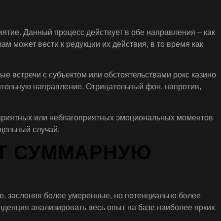
тие. Данный процесс действует в обе направления – как
м может вести к редукции их действия, в то время как
е встречи с субъектом или обстоятельствами рокс казино
ительную направление. Отрицательный фон, напротив,
оприятных или неблагоприятных эмоциональных моментов
дельный случай.
ЕТ СУММАРНУЮ
, заслоняя более умеренные, но потенциально более
нденция анализировать весь опыт на базе наиболее ярких