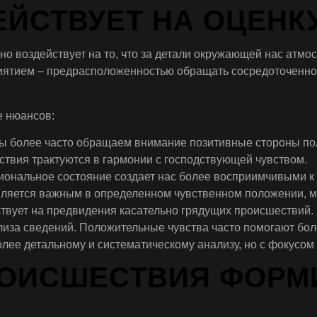
ЕЙСТВУЕТ НА ОЦЕНК
 воздействует на то, что за детали окружающей нас атмосф
ятием – предрасположенностью обращать сосредоточенно
е нюансов:
ы более часто обращаем внимание позитивные стороны пол
твия трактуются в гармонии с господствующей чувством.
ональное состояние создает нас более восприимчивыми к 
авляется важным в определенном чувственном положении, мо
твует на предвидения касательно грядущих происшествий.
лиза сведений. Положительные чувства часто помогают бо
олее детальному и систематическому анализу, но с фокусо
РОИСШЕСТВИЯ ФОРМ