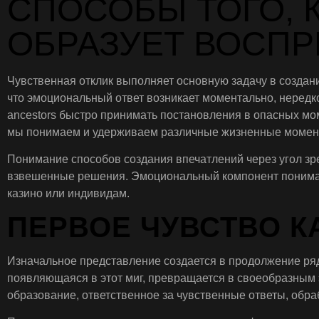
СПОСОБЫ ТОГО, 
ОБРАЗУЕТ ВОСП
Чувственная отклик выполняет основную задачу в создан
что эмоциональный ответ возникает моментально, нередк
ancestors быстро принимать постановления в опасных мом
мы понимаем и удерживаем различные жизненные момен
Понимание способов создания впечатлений через угол з
взвешенные решения. Эмоциональный компонент понимани
казино или индивидам.
ПЕРВОЕ ЧУВСТВО К
Изначальное представление создается в продолжение ряд
появляющаяся в этот миг, превращается в своеобразным
образование, ответственное за чувственные ответы, обр