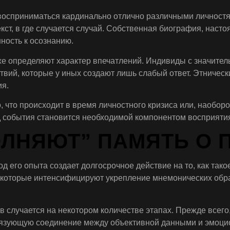
восприниматься кардинально отлично различными личностя
ст, в где случается случай. Собственная биография, насто
ность к осознанию.
же определяют характер впечатлений. Индивиды с значител
вий, которые у иных создают лишь слабый ответ. Этническ
я.
 что происходит в время личностного кризиса или, наоборот
 события становится необходимой компонентом восприятия
ОЛНЯЮТ” ПАМЯТЬ О 
 его опыта создает долгосрочное действие на то, как тако
оторые интенсифицируют укрепление мнемонических образо
случается на некотором количестве этапах. Прежде всего
вязующую соединение между объективной данными и эмоци