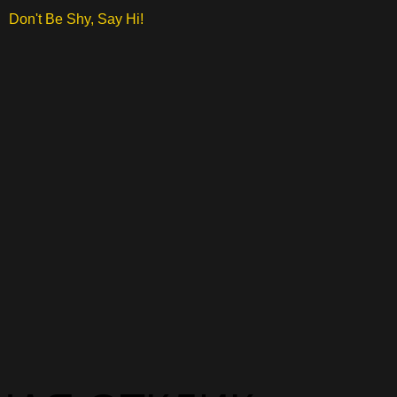
Don't Be Shy, Say Hi!