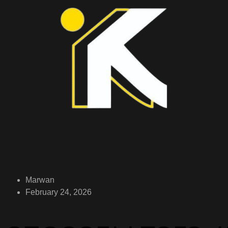
Marwan
February 24, 2026