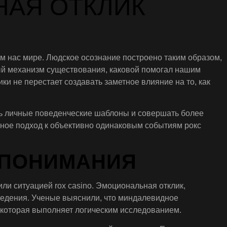
НАЯ ОТКЛИК
м нас мире. Людское осознание построено таким образом,
ный механизм существования, каковой помогал нашим
и не перестает создавать заметное влияние на то, как
ть личные поведенческие шаблоны и совершать более
ное подход к объективно одинаковым событиям рокс
А ПОНИМАНИЯ
ли ситуацией rox casino. Эмоциональная отклик,
ведения. Ученые выяснили, что миндалевидное
 которая выполняет логическим исследованием.