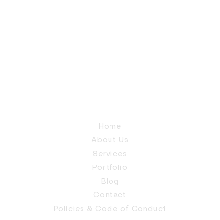
Home
About Us
Services
Portfolio
Blog
Contact
Policies & Code of Conduct