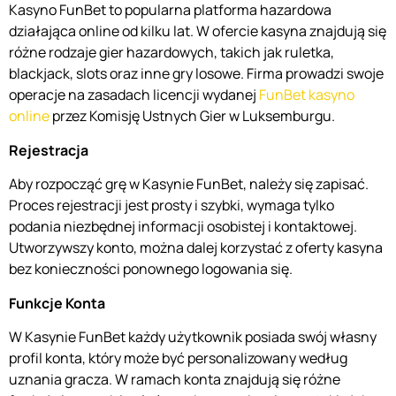
Kasyno FunBet to popularna platforma hazardowa
działająca online od kilku lat. W ofercie kasyna znajdują się
różne rodzaje gier hazardowych, takich jak ruletka,
blackjack, slots oraz inne gry losowe. Firma prowadzi swoje
operacje na zasadach licencji wydanej
FunBet kasyno
online
przez Komisję Ustnych Gier w Luksemburgu.
Rejestracja
Aby rozpocząć grę w Kasynie FunBet, należy się zapisać.
Proces rejestracji jest prosty i szybki, wymaga tylko
podania niezbędnej informacji osobistej i kontaktowej.
Utworzywszy konto, można dalej korzystać z oferty kasyna
bez konieczności ponownego logowania się.
Funkcje Konta
W Kasynie FunBet każdy użytkownik posiada swój własny
profil konta, który może być personalizowany według
uznania gracza. W ramach konta znajdują się różne