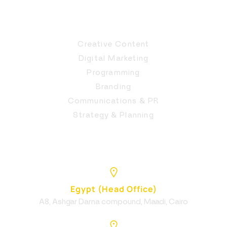
Creative Content
Digital Marketing
Programming
Branding
Communications & PR
Strategy & Planning
Egypt (Head Office)
A8, Ashgar Darna compound, Maadi, Cairo