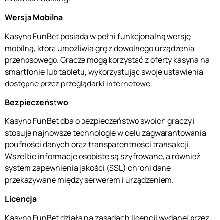
Wersja Mobilna
Kasyno FunBet posiada w pełni funkcjonalną wersję
mobilną, która umożliwia grę z dowolnego urządzenia
przenosowego. Gracze mogą korzystać z oferty kasyna na
smartfonie lub tabletu, wykorzystując swoje ustawienia
dostępne przez przeglądarki internetowe.
Bezpieczeństwo
Kasyno FunBet dba o bezpieczeństwo swoich graczy i
stosuje najnowsze technologie w celu zagwarantowania
poufności danych oraz transparentności transakcji.
Wszelkie informacje osobiste są szyfrowane, a również
system zapewnienia jakości (SSL) chroni dane
przekazywane między serwerem i urządzeniem.
Licencja
Kasyno FunBet działa na zasadach licencji wydanej przez