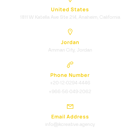
United States
1811 W Katella Ave Ste 214, Anaheim, California
Jordan
Amman City, Jordan
Phone Number
+20-12-0294-4446
+966-56-049-2062
Email Address
info@ikcreative.agency