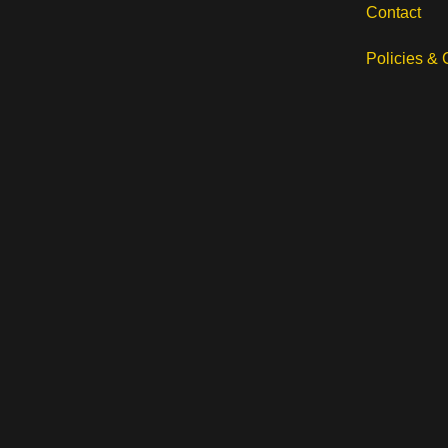
Contact
Policies &