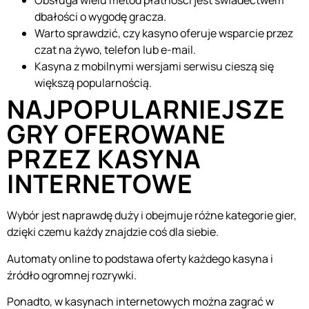
Obsługa wielu metod płatności jest świadectwem
dbałości o wygodę gracza.
Warto sprawdzić, czy kasyno oferuje wsparcie przez
czat na żywo, telefon lub e-mail.
Kasyna z mobilnymi wersjami serwisu cieszą się
większą popularnością.
NAJPOPULARNIEJSZE
GRY OFEROWANE
PRZEZ KASYNA
INTERNETOWE
Wybór jest naprawdę duży i obejmuje różne kategorie gier,
dzięki czemu każdy znajdzie coś dla siebie.
Automaty online to podstawa oferty każdego kasyna i
źródło ogromnej rozrywki.
Ponadto, w kasynach internetowych można zagrać w