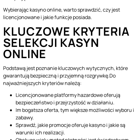
Wybierając kasyno online, warto sprawdzić, czy jest
licencjonowane i jakie funkcje posiada.
KLUCZOWE KRYTERIA
SELEKCJI KASYN
ONLINE
Podstawą jest poznanie kluczowych wytycznych, które
gwarantują bezpieczną i przyjemną rozgrywkę.Do
najważniejszych kryteriów należą:
Licencjonowane platformy hazardowe oferują
bezpieczeństwo i przejrzystość w działaniu.
Im bogatsza oferta, tym większe możliwości wyboru i
zabawy.
Sprawdź, jakie promocje oferuje kasyno i jakie są
warunki ich realizacji.