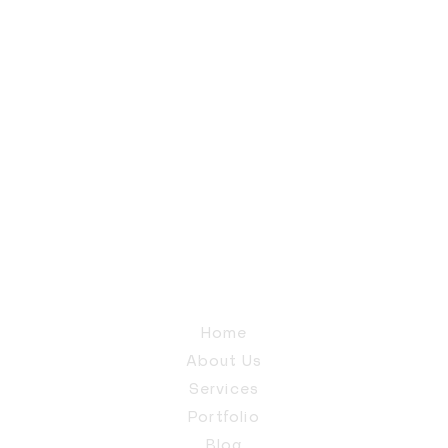
Home
About Us
Services
Portfolio
Blog