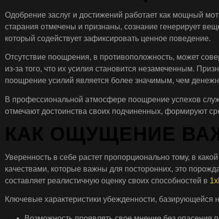
Одобрение заслуг и достижений работает как мощный моти
старания отмечены и признаны, сознание генерирует вещ
который содействует зафиксировать ценное поведение.
Отсутствие поощрения, в противоположность, может совер
из-за того, что их усилия становится незамеченным. Пр
поощрение усилий является более значимым, чем денежн
В профессиональной атмосфере поощрение успехов служа
отмечают достоинства своих подчиненных, формируют сред
КАК ОЩУЩЕНИЕ ВА
Уверенность в себе растет пропорционально тому, в как
качествами, которые важны для посторонних, это порожд
составляет реалистичную оценку своих способностей в
1x
Ключевые характеристики убежденности, базирующейся н
Возможность проявлять свое мнение без опасения 