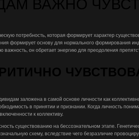
ДАМ ВАЖНО ЧУВС
скую потребность, которая формирует характер существова
чения формирует основу для нормального формирования инд
ю важность, он обретает энергию для преодоления препятст
РИТИЧНО ЧУВСТВОВА
ивидам заложена в самой основе личности как коллективн
ходимость в принятии и признании. Когда личность понимае
включенности к коллективу.
ность существованию на бессознательном этапе. Генетичес
начальную схему, вследствие чего безразличие провоциру