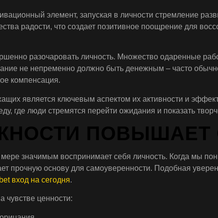
вационный элемент, запуская в личности стремление разви
ества радости, что создает позитивное поощрение для восс
шенно разочаровать личность. Множество одаренные работн
изнание не непременно должно быть денежным – часто обыч
ое компенсация.
щих является ключевым аспектом их активности и эффект
у, где люди стремятся перейти ожидания и показать творче
ЖНОСТИ ПОВЫШАЕТ
ой мере значимым воспринимает себя личность. Когда мы по
ает прочную основу для самоуверенности. Подобная уверен
bet вход на сегодня
.
а чувстве ценности:
порицания.