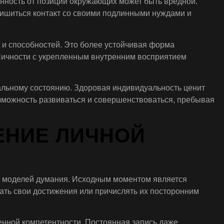
нность от позиции окружающих может быть вредной.
лишиться контакт со своими подлинными нуждами и
 и способностей. Это более устойчивая форма
 Личности с укрепленным внутренним восприятием
льному состоянию. Здоровая индивидуальность ценит
зможность развиваться и совершенствоваться, пребывая
ЕНИЕ ЛИЧНОЙ
х моделей думания. Исходным моментом является
ать свои достижения или причислять их посторонним
енной компетентности. Постоянная запись даже