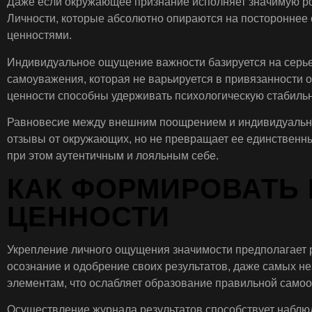
Даже если окружающее признание исполняет значимую ро
Личности, которые абсолютно опираются на постороннее 
ценностями.
Индивидуальное ощущение важности базируется на серьез
самоуважения, которая не варьируется в привязанности 
ценности способны удерживать психологическую стабильн
Равновесие между внешним поощрением и индивидуальны
отзывы от окружающих, но не превращает ее единственн
при этом аутентичным и лояльным себе.
КАК ФОРМИРОВАТЬ
ЦЕННОСТИ
Укрепление личного ощущения значимости предполагает 
осознание и одобрение своих результатов, даже самых н
элементам, что ослабляет образование правильной самоо
Осуществление журнала результатов способствует наблюд