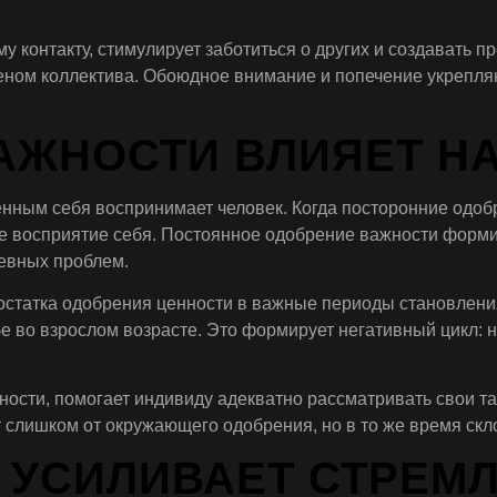
 контакту, стимулирует заботиться о других и создавать 
еном коллектива. Обоюдное внимание и попечение укрепля
ВАЖНОСТИ ВЛИЯЕТ Н
енным себя воспринимает человек. Когда посторонние одо
ое восприятие себя. Постоянное одобрение важности фор
евных проблем.
остатка одобрения ценности в важные периоды становлени
ебе во взрослом возрасте. Это формирует негативный цикл:
ости, помогает индивиду адекватно рассматривать свои та
т слишком от окружающего одобрения, но в то же время скл
 УСИЛИВАЕТ СТРЕМЛ