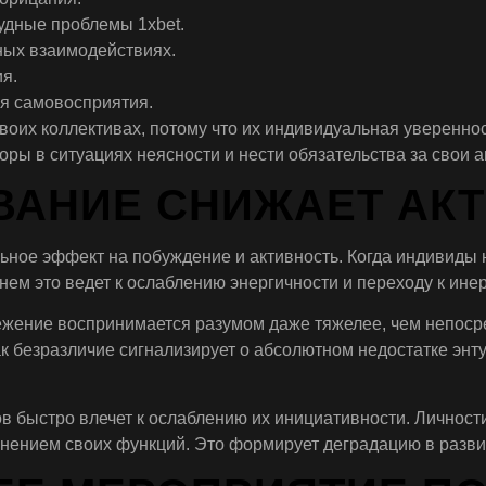
рудные проблемы 1xbet.
ных взаимодействиях.
я.
ля самовосприятия.
их коллективах, потому что их индивидуальная увереннос
ы в ситуациях неясности и нести обязательства за свои а
ВАНИЕ СНИЖАЕТ АК
ьное эффект на побуждение и активность. Когда индивиды н
нем это ведет к ослаблению энергичности и переходу к ине
жение воспринимается разумом даже тяжелее, чем непосред
к безразличие сигнализирует о абсолютном недостатке энтуз
ов быстро влечет к ослаблению их инициативности. Личност
нием своих функций. Это формирует деградацию в развити