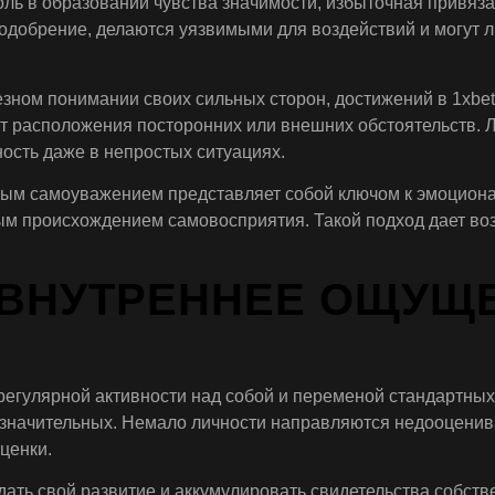
ль в образовании чувства значимости, избыточная привяза
одобрение, делаются уязвимыми для воздействий и могут 
ном понимании своих сильных сторон, достижений в 1xbet
от расположения посторонних или внешних обстоятельств.
ость даже в непростых ситуациях.
м самоуважением представляет собой ключом к эмоциона
ым происхождением самовосприятия. Такой подход дает во
 ВНУТРЕННЕЕ ОЩУЩ
регулярной активности над собой и переменой стандартны
езначительных. Немало личности направляются недооценив
ценки.
ать свой развитие и аккумулировать свидетельства собств