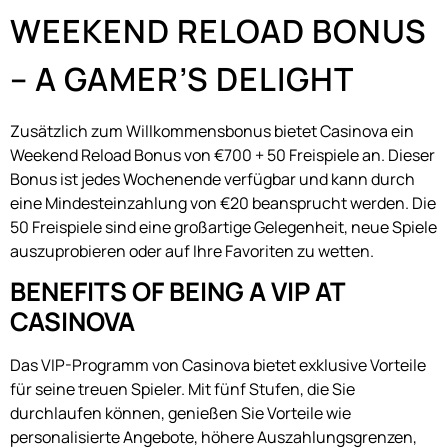
WEEKEND RELOAD BONUS
– A GAMER’S DELIGHT
Zusätzlich zum Willkommensbonus bietet Casinova ein
Weekend Reload Bonus von €700 + 50 Freispiele an. Dieser
Bonus ist jedes Wochenende verfügbar und kann durch
eine Mindesteinzahlung von €20 beansprucht werden. Die
50 Freispiele sind eine großartige Gelegenheit, neue Spiele
auszuprobieren oder auf Ihre Favoriten zu wetten.
BENEFITS OF BEING A VIP AT
CASINOVA
Das VIP-Programm von Casinova bietet exklusive Vorteile
für seine treuen Spieler. Mit fünf Stufen, die Sie
durchlaufen können, genießen Sie Vorteile wie
personalisierte Angebote, höhere Auszahlungsgrenzen,