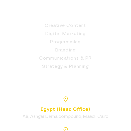
Creative Content
Digital Marketing
Programming
Branding
Communications & PR
Strategy & Planning
Egypt (Head Office)
A8, Ashgar Darna compound, Maadi, Cairo