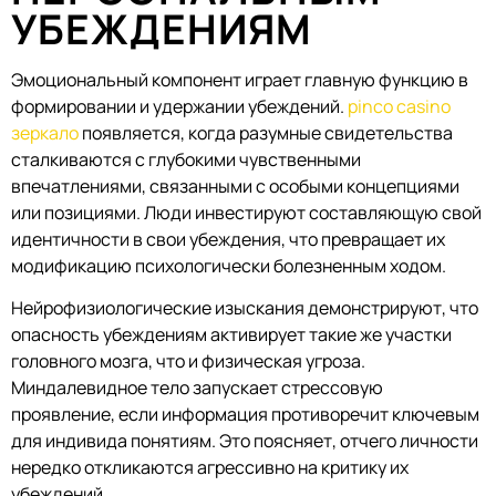
УБЕЖДЕНИЯМ
Эмоциональный компонент играет главную функцию в
формировании и удержании убеждений.
pinco casino
зеркало
появляется, когда разумные свидетельства
сталкиваются с глубокими чувственными
впечатлениями, связанными с особыми концепциями
или позициями. Люди инвестируют составляющую свой
идентичности в свои убеждения, что превращает их
модификацию психологически болезненным ходом.
Нейрофизиологические изыскания демонстрируют, что
опасность убеждениям активирует такие же участки
головного мозга, что и физическая угроза.
Миндалевидное тело запускает стрессовую
проявление, если информация противоречит ключевым
для индивида понятиям. Это поясняет, отчего личности
нередко откликаются агрессивно на критику их
убеждений.