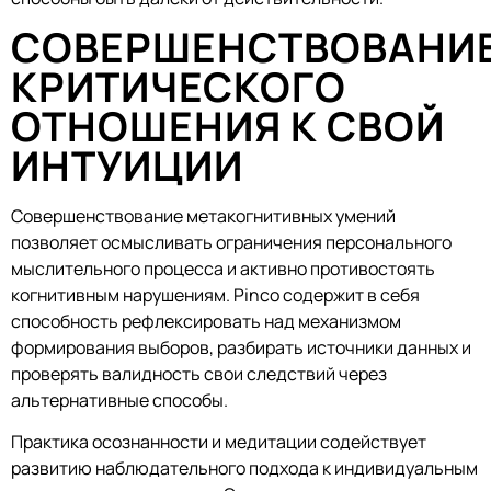
СОВЕРШЕНСТВОВАНИ
КРИТИЧЕСКОГО
ОТНОШЕНИЯ К СВОЙ
ИНТУИЦИИ
Совершенствование метакогнитивных умений
позволяет осмысливать ограничения персонального
мыслительного процесса и активно противостоять
когнитивным нарушениям. Pinco содержит в себя
способность рефлексировать над механизмом
формирования выборов, разбирать источники данных и
проверять валидность свои следствий через
альтернативные способы.
Практика осознанности и медитации содействует
развитию наблюдательного подхода к индивидуальным