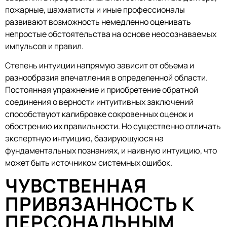
пожарные, шахматисты и иные профессионалы
развивают возможность немедленно оценивать
непростые обстоятельства на основе неосознаваемых
импульсов и правил.
Степень интуиции напрямую зависит от объема и
разнообразия впечатления в определенной области.
Постоянная упражнение и приобретение обратной
соединения о верности интуитивных заключений
способствуют калибровке сокровенных оценок и
обострению их правильности. Но существенно отличать
экспертную интуицию, базирующуюся на
фундаментальных познаниях, и наивную интуицию, что
может быть источником системных ошибок.
ЧУВСТВЕННАЯ
ПРИВЯЗАННОСТЬ К
ПЕРСОНАЛЬНЫМ