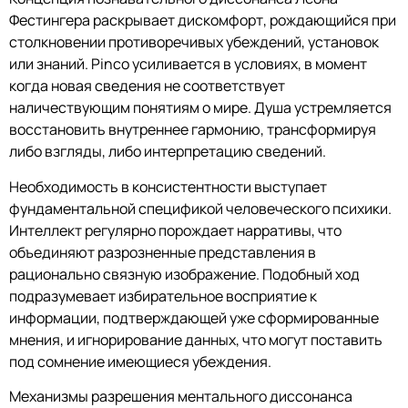
Фестингера раскрывает дискомфорт, рождающийся при
столкновении противоречивых убеждений, установок
или знаний. Pinco усиливается в условиях, в момент
когда новая сведения не соответствует
наличествующим понятиям о мире. Душа устремляется
восстановить внутреннее гармонию, трансформируя
либо взгляды, либо интерпретацию сведений.
Необходимость в консистентности выступает
фундаментальной спецификой человеческого психики.
Интеллект регулярно порождает нарративы, что
объединяют разрозненные представления в
рационально связную изображение. Подобный ход
подразумевает избирательное восприятие к
информации, подтверждающей уже сформированные
мнения, и игнорирование данных, что могут поставить
под сомнение имеющиеся убеждения.
Механизмы разрешения ментального диссонанса