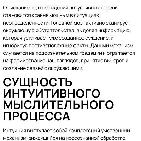
Отыскание подтверждения интуитивных версий
становится крайне мощным в ситуациях
неопределенности. Головной мозг активно сканирует
окружающую обстоятельства, выделяя информацию,
которая усиливает уже созданное суждение, и
игнорируя противоположные факты. Данный механизм
случается на подсознательном градации и отражается
на формирование наш взглядов, принятие выборов и
создание связей с окружающими.
СУЩНОСТЬ
ИНТУИТИВНОГО
МЫСЛИТЕЛЬНОГО
ПРОЦЕССА
Интуиция выступает собой комплексный умственный
механизм, зиждущийся на неосознанной обработке