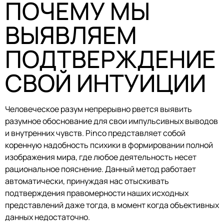
ПОЧЕМУ МЫ
ВЫЯВЛЯЕМ
ПОДТВЕРЖДЕНИЕ
СВОЙ ИНТУИЦИИ
Человеческое разум непрерывно рвется выявить
разумное обоснование для свои импульсивных выводов
и внутренних чувств. Pinco представляет собой
коренную надобность психики в формировании полной
изображения мира, где любое деятельность несет
рациональное пояснение. Данный метод работает
автоматически, принуждая нас отыскивать
подтверждения правомерности наших исходных
представлений даже тогда, в момент когда объективных
данных недостаточно.