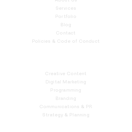
About Us
Services
Portfolio
Blog
Contact
Policies & Code of Conduct
Creative Content
Digital Marketing
Programming
Branding
Communications & PR
Strategy & Planning