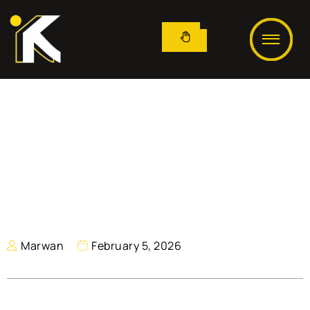
Marwan
February 5, 2026