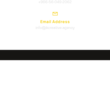
+966-56-049-2062
Email Address
info@ikcreative.agency