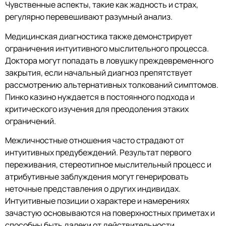
Чувственные аспекты, такие как жадность и страх,
регулярно перевешивают разумный анализ.
Медицинская диагностика также демонстрирует
ограничения интуитивного мыслительного процесса.
Доктора могут попадать в ловушку преждевременного
закрытия, если начальный диагноз препятствует
рассмотрению альтернативных толкований симптомов.
Пинко казино нуждается в постоянного подхода и
критического изучения для преодоления этаких
ограничений.
Межличностные отношения часто страдают от
интуитивных предубеждений. Результат первого
переживания, стереотипное мыслительный процесс и
атрибутивные заблуждения могут генерировать
неточные представления о других индивидах.
Интуитивные позиции о характере и намерениях
зачастую основываются на поверхностных приметах и
способны быть далеки от действительности.