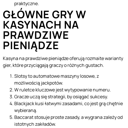
praktyczne.
GŁÓWNE GRY W
KASYNACH NA
PRAWDZIWE
PIENIĄDZE
Kasyna na prawdziwe pieniądze oferują rozmaite warianty
gier, które przyciągają graczy o różnych gustach.
Slotsy to automatowe maszyny losowe, z
możliwością jackpotów.
W ruletce kluczowe jest wytypowanie numeru.
Gracze uczą się strategii, by osiągać sukcesy.
Blackjack kusi łatwymi zasadami, co jest grą chętnie
wybieraną.
Baccarat stosuje proste zasady, a wygrana zależy od
istotnych zakładów.