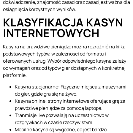
doświadczenie, znajomość zasad oraz zasad jest ważna dla
osiągnięcia korzystnych wyników.
KLASYFIKACJA KASYN
INTERNETOWYCH
Kasyna na prawdziwe pieniądze można rozróżnić na kilka
podstawowych typów, w zależności od formatu i
oferowanych usług. Wybór odpowiedniego kasyna zależy
od wymagań oraz od typów gier dostępnych w konkretnej
platformie.
Kasyna stacjonarne: Fizyczne miejsca z maszynami
do gier, gdzie gra się na żywo.
Kasyna online: strony internetowe oferujące grę za
prawdziwe pieniądze za pomocą laptopa.
Tranmisje live pozwalają na uczestnictwo w
rozgrywkach w czasie rzeczywistym.
Mobilne kasyna są wygodne, co jest bardzo