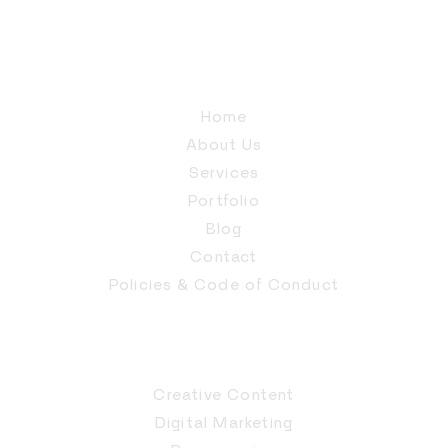
Home
About Us
Services
Portfolio
Blog
Contact
Policies & Code of Conduct
Creative Content
Digital Marketing