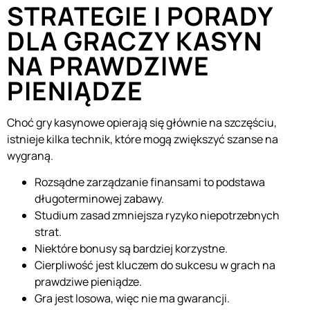
STRATEGIE I PORADY
DLA GRACZY KASYN
NA PRAWDZIWE
PIENIĄDZE
Choć gry kasynowe opierają się głównie na szczęściu,
istnieje kilka technik, które mogą zwiększyć szanse na
wygraną.
Rozsądne zarządzanie finansami to podstawa
długoterminowej zabawy.
Studium zasad zmniejsza ryzyko niepotrzebnych
strat.
Niektóre bonusy są bardziej korzystne.
Cierpliwość jest kluczem do sukcesu w grach na
prawdziwe pieniądze.
Gra jest losowa, więc nie ma gwarancji.