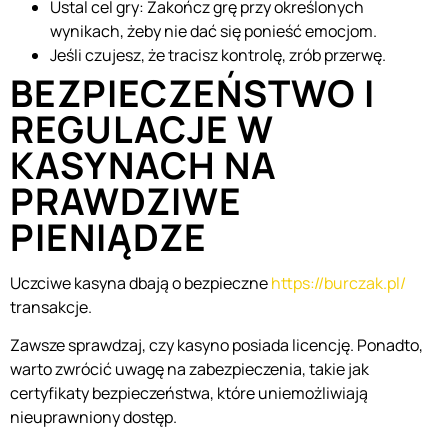
Ustal cel gry: Zakończ grę przy określonych
wynikach, żeby nie dać się ponieść emocjom.
Jeśli czujesz, że tracisz kontrolę, zrób przerwę.
BEZPIECZEŃSTWO I
REGULACJE W
KASYNACH NA
PRAWDZIWE
PIENIĄDZE
Uczciwe kasyna dbają o bezpieczne
https://burczak.pl/
transakcje.
Zawsze sprawdzaj, czy kasyno posiada licencję. Ponadto,
warto zwrócić uwagę na zabezpieczenia, takie jak
certyfikaty bezpieczeństwa, które uniemożliwiają
nieuprawniony dostęp.