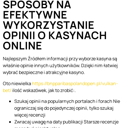
SPOSOBY NA
EFEKTYWNE
WYKORZYSTANIE
OPINII O KASYNACH
ONLINE
Najlepszym Źródłem informacji przy wyborze kasyna są
właśnie opinie innych użytkowników. Dzięki nim łatwiej
wybrać bezpieczne i atrakcyjne kasyno.
Oto niewielka
https://bnpparibaspolandopen.pl/vulkan-
bet/
ilość wskazówek, jak to zrobić:.
Szukaj opinii na popularnych portalach i forach Nie
ograniczaj się do pojedynczej opinii, tylko szukaj
więcej recenzji
Zwracaj uwagę na daty publikacji Starsze recenzje