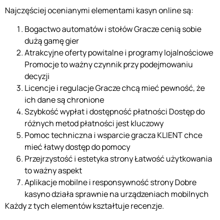
Najczęściej ocenianymi elementami kasyn online są:
Bogactwo automatów i stołów Gracze cenią sobie
dużą gamę gier
Atrakcyjne oferty powitalne i programy lojalnościowe
Promocje to ważny czynnik przy podejmowaniu
decyzji
Licencje i regulacje Gracze chcą mieć pewność, że
ich dane są chronione
Szybkość wypłat i dostępność płatności Dostęp do
różnych metod płatności jest kluczowy
Pomoc techniczna i wsparcie gracza KLIENT chce
mieć łatwy dostęp do pomocy
Przejrzystość i estetyka strony Łatwość użytkowania
to ważny aspekt
Aplikacje mobilne i responsywność strony Dobre
kasyno działa sprawnie na urządzeniach mobilnych
Każdy z tych elementów kształtuje recenzje.