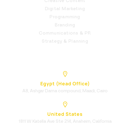
Creative Content
Digital Marketing
Programming
Branding
Communications & PR
Strategy & Planning
Egypt (Head Office)
A8, Ashgar Darna compound, Maadi, Cairo
United States
1811 W Katella Ave Ste 214, Anaheim, California